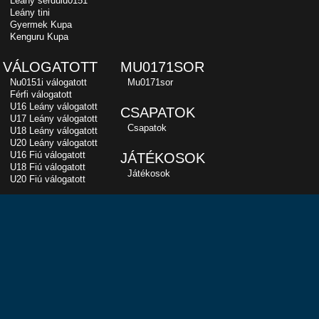
Leány serdülu0151
Leány tini
Gyermek Kupa
Kenguru Kupa
VÁLOGATOTT
MU0171SOR
Nu0151i válogatott
Mu0171sor
Férfi válogatott
U16 Leány válogatott
CSAPATOK
U17 Leány válogatott
Csapatok
U18 Leány válogatott
U20 Leány válogatott
U16 Fiú válogatott
JÁTÉKOSOK
U18 Fiú válogatott
Játékosok
U20 Fiú válogatott