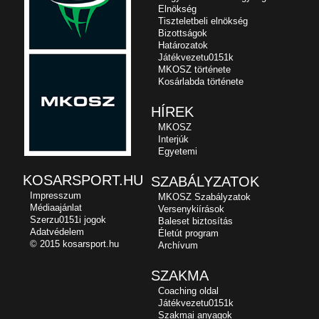
Elnökség
Tiszteletbeli elnökség
Bizottságok
Határozatok
Játékvezetu0151k
MKOSZ története
Kosárlabda története
HÍREK
MKOSZ
Interjúk
Egyetemi
KOSARSPORT.HU
SZABÁLYZATOK
Impresszum
MKOSZ Szabályzatok
Médiaajánlat
Versenykiírások
Szerzu0151i jogok
Baleset biztosítás
Adatvédelem
Életút program
© 2015 kosarsport.hu
Archívum
SZAKMA
Coaching oldal
Játékvezetu0151k
Szakmai anyagok