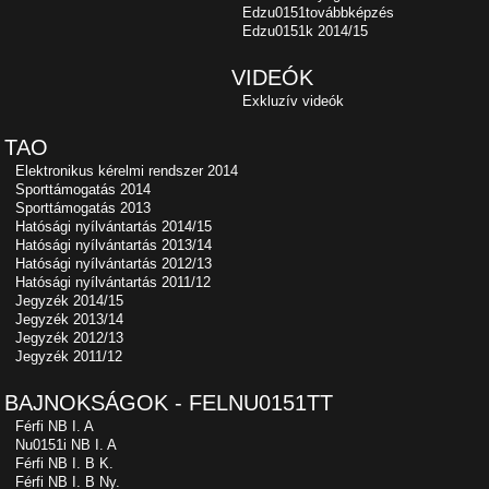
Edzu0151továbbképzés
Edzu0151k 2014/15
VIDEÓK
Exkluzív videók
TAO
Elektronikus kérelmi rendszer 2014
Sporttámogatás 2014
Sporttámogatás 2013
Hatósági nyílvántartás 2014/15
Hatósági nyílvántartás 2013/14
Hatósági nyílvántartás 2012/13
Hatósági nyílvántartás 2011/12
Jegyzék 2014/15
Jegyzék 2013/14
Jegyzék 2012/13
Jegyzék 2011/12
BAJNOKSÁGOK - FELNU0151TT
Férfi NB I. A
Nu0151i NB I. A
Férfi NB I. B K.
Férfi NB I. B Ny.