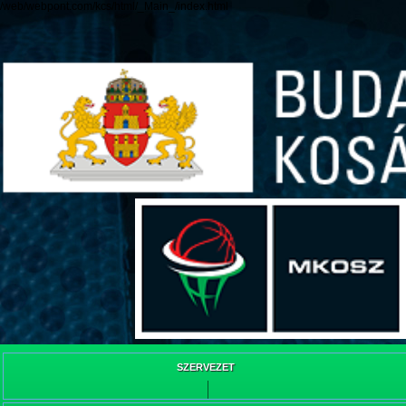
/web/webpont.com/kcs/html/_Main_/index.html
SZERVEZET