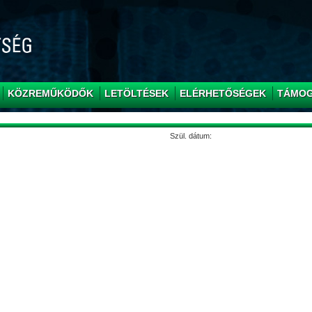
KÖZREMŰKÖDŐK
LETÖLTÉSEK
ELÉRHETŐSÉGEK
TÁMO
Szül. dátum: