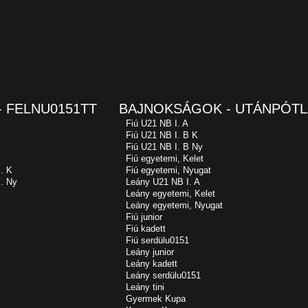
 FELNU0151TT
BAJNOKSÁGOK - UTÁNPÓTL
Fiú U21 NB I. A
Fiú U21 NB I. B K
Fiú U21 NB I. B Ny
Fiú egyetemi, Kelet
. K
Fiú egyetemi, Nyugat
. Ny
Leány U21 NB I. A
Leány egyetemi, Kelet
Leány egyetemi, Nyugat
Fiú junior
Fiú kadett
Fiú serdülu0151
Leány junior
Leány kadett
Leány serdülu0151
Leány tini
Gyermek Kupa