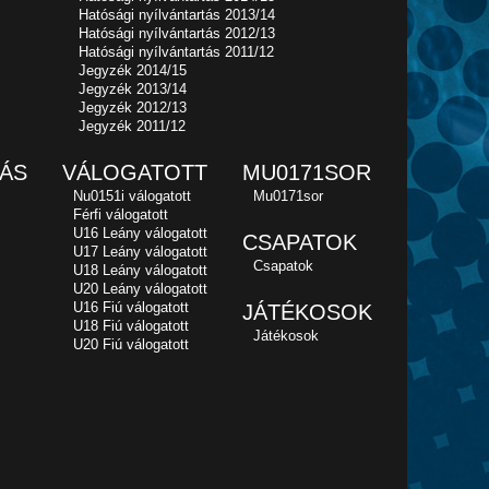
Hatósági nyílvántartás 2013/14
Hatósági nyílvántartás 2012/13
Hatósági nyílvántartás 2011/12
Jegyzék 2014/15
Jegyzék 2013/14
Jegyzék 2012/13
Jegyzék 2011/12
ÁS
VÁLOGATOTT
MU0171SOR
Nu0151i válogatott
Mu0171sor
Férfi válogatott
U16 Leány válogatott
CSAPATOK
U17 Leány válogatott
Csapatok
U18 Leány válogatott
U20 Leány válogatott
U16 Fiú válogatott
JÁTÉKOSOK
U18 Fiú válogatott
Játékosok
U20 Fiú válogatott