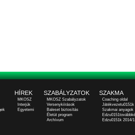
HÍREK
SZABÁLYZATOK
SZAKMA
MKOSZ
MKOSZ Szabályzatok
Coaching oldal
Interjúk
Versenykiírások
Játékvezetu0151k
gek
Egyetemi
Baleset biztosítás
Szakmai anyagok
Életút program
Edzu0151továbbk
Archívum
Edzu0151k 2014/1