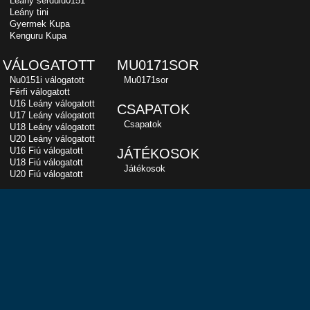
Leány serdülu0151
Leány tini
Gyermek Kupa
Kenguru Kupa
VÁLOGATOTT
MU0171SOR
Nu0151i válogatott
Mu0171sor
Férfi válogatott
U16 Leány válogatott
CSAPATOK
U17 Leány válogatott
Csapatok
U18 Leány válogatott
U20 Leány válogatott
U16 Fiú válogatott
JÁTÉKOSOK
U18 Fiú válogatott
Játékosok
U20 Fiú válogatott