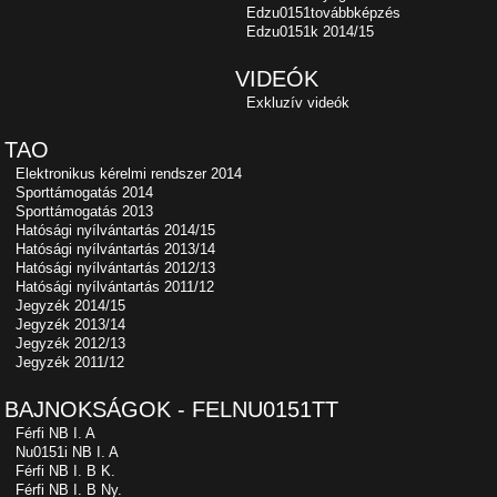
Edzu0151továbbképzés
Edzu0151k 2014/15
VIDEÓK
Exkluzív videók
TAO
Elektronikus kérelmi rendszer 2014
Sporttámogatás 2014
Sporttámogatás 2013
Hatósági nyílvántartás 2014/15
Hatósági nyílvántartás 2013/14
Hatósági nyílvántartás 2012/13
Hatósági nyílvántartás 2011/12
Jegyzék 2014/15
Jegyzék 2013/14
Jegyzék 2012/13
Jegyzék 2011/12
BAJNOKSÁGOK - FELNU0151TT
Férfi NB I. A
Nu0151i NB I. A
Férfi NB I. B K.
Férfi NB I. B Ny.