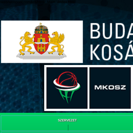
/web/webpont.com/kcs/html/_Main_/index.html
SZERVEZET