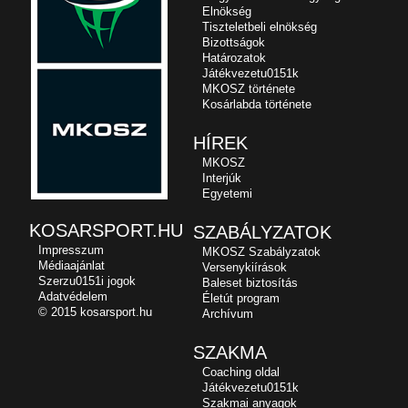
Elnökség
Tiszteletbeli elnökség
Bizottságok
Határozatok
Játékvezetu0151k
MKOSZ története
Kosárlabda története
HÍREK
MKOSZ
Interjúk
Egyetemi
KOSARSPORT.HU
SZABÁLYZATOK
Impresszum
MKOSZ Szabályzatok
Médiaajánlat
Versenykiírások
Szerzu0151i jogok
Baleset biztosítás
Adatvédelem
Életút program
© 2015 kosarsport.hu
Archívum
SZAKMA
Coaching oldal
Játékvezetu0151k
Szakmai anyagok