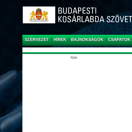
/web/webpont.com/kcs/html/_Main_/index.html
SZERVEZET
HÍREK
BAJNOKSÁGOK
CSAPATOK
Klub: