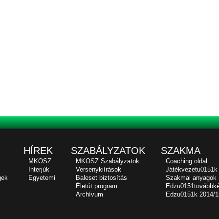
HÍREK
SZABÁLYZATOK
SZAKMA
MKOSZ
MKOSZ Szabályzatok
Coaching oldal
Interjúk
Versenykiírások
Játékvezetu0151k
gek
Egyetemi
Baleset biztosítás
Szakmai anyagok
Életút program
Edzu0151továbbk
Archívum
Edzu0151k 2014/1