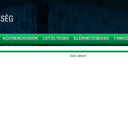
KÖZREMŰKÖDŐK
LETÖLTÉSEK
ELÉRHETŐSÉGEK
TÁMO
Szül. dátum: