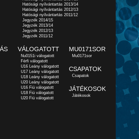
Hatósági nyílvántartás 2013/14
Hatósági nyílvántartás 2012/13
Hatósági nyílvántartás 2011/12
Jegyzék 2014/15
Jegyzék 2013/14
Jegyzék 2012/13
Jegyzék 2011/12
ÁS
VÁLOGATOTT
MU0171SOR
Nu0151i válogatott
Mu0171sor
Férfi válogatott
U16 Leány válogatott
CSAPATOK
U17 Leány válogatott
Csapatok
U18 Leány válogatott
U20 Leány válogatott
U16 Fiú válogatott
JÁTÉKOSOK
U18 Fiú válogatott
Játékosok
U20 Fiú válogatott