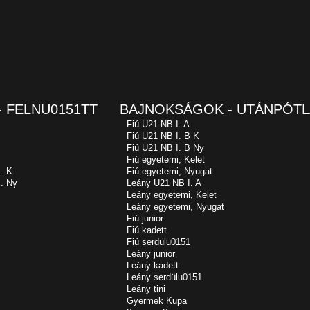
 FELNU0151TT
BAJNOKSÁGOK - UTÁNPÓTL
Fiú U21 NB I. A
Fiú U21 NB I. B K
Fiú U21 NB I. B Ny
Fiú egyetemi, Kelet
. K
Fiú egyetemi, Nyugat
. Ny
Leány U21 NB I. A
Leány egyetemi, Kelet
Leány egyetemi, Nyugat
Fiú junior
Fiú kadett
Fiú serdülu0151
Leány junior
Leány kadett
Leány serdülu0151
Leány tini
Gyermek Kupa