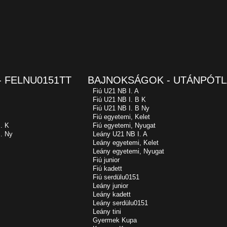
 FELNU0151TT
BAJNOKSÁGOK - UTÁNPÓTL
Fiú U21 NB I. A
Fiú U21 NB I. B K
Fiú U21 NB I. B Ny
Fiú egyetemi, Kelet
. K
Fiú egyetemi, Nyugat
. Ny
Leány U21 NB I. A
Leány egyetemi, Kelet
Leány egyetemi, Nyugat
Fiú junior
Fiú kadett
Fiú serdülu0151
Leány junior
Leány kadett
Leány serdülu0151
Leány tini
Gyermek Kupa