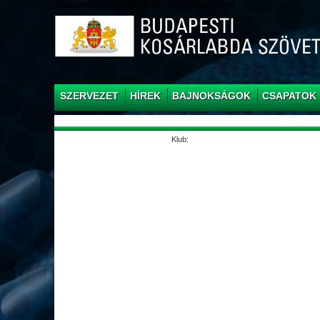
/web/webpont.com/kcs/html/_Main_/index.html
SZERVEZET
HÍREK
BAJNOKSÁGOK
CSAPATOK
Klub: