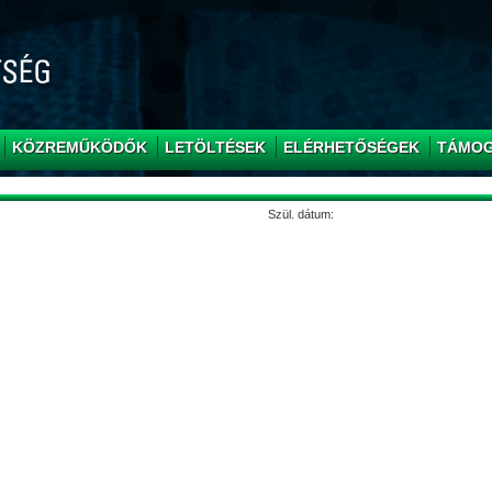
KÖZREMŰKÖDŐK
LETÖLTÉSEK
ELÉRHETŐSÉGEK
TÁMO
Szül. dátum: