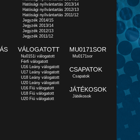
Hatósági nyílvántartás 2013/14
Hatósági nyílvántartás 2012/13
Hatósági nyílvántartás 2011/12
Jegyzék 2014/15
Jegyzék 2013/14
Jegyzék 2012/13
Jegyzék 2011/12
ÁS
VÁLOGATOTT
MU0171SOR
Nu0151i válogatott
Mu0171sor
Férfi válogatott
U16 Leány válogatott
CSAPATOK
U17 Leány válogatott
Csapatok
U18 Leány válogatott
U20 Leány válogatott
U16 Fiú válogatott
JÁTÉKOSOK
U18 Fiú válogatott
Játékosok
U20 Fiú válogatott