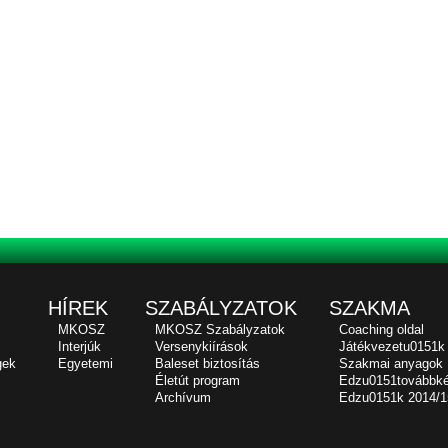
HÍREK
SZABÁLYZATOK
SZAKMA
MKOSZ
MKOSZ Szabályzatok
Coaching oldal
Interjúk
Versenykiírások
Játékvezetu0151k
gek
Egyetemi
Baleset biztosítás
Szakmai anyagok
Életút program
Edzu0151továbbk
Archívum
Edzu0151k 2014/1