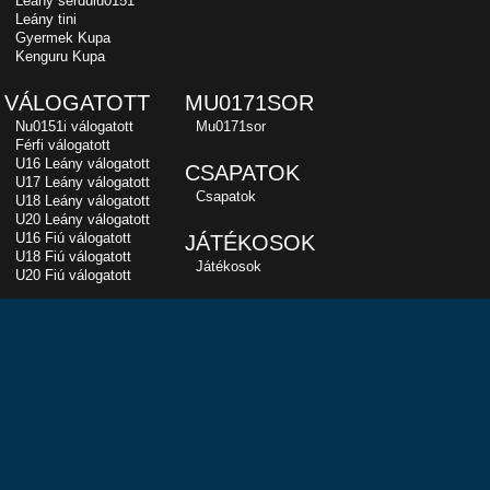
Leány serdülu0151
Leány tini
Gyermek Kupa
Kenguru Kupa
VÁLOGATOTT
MU0171SOR
Nu0151i válogatott
Mu0171sor
Férfi válogatott
U16 Leány válogatott
CSAPATOK
U17 Leány válogatott
Csapatok
U18 Leány válogatott
U20 Leány válogatott
U16 Fiú válogatott
JÁTÉKOSOK
U18 Fiú válogatott
Játékosok
U20 Fiú válogatott