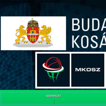
/web/webpont.com/kcs/html/_Main_/index.html
SZERVEZET