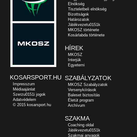
Elnökség
Tiszteletbeli elnökség
Bizottságok
Határozatok
Játékvezetu0151k
MKOSZ története
Kosárlabda története
HÍREK
MKOSZ
Interjúk
Egyetemi
KOSARSPORT.HU
SZABÁLYZATOK
Impresszum
MKOSZ Szabályzatok
Médiaajánlat
Versenykiírások
Szerzu0151i jogok
Baleset biztosítás
Adatvédelem
Életút program
© 2015 kosarsport.hu
Archívum
SZAKMA
Coaching oldal
Játékvezetu0151k
Szakmai anyagok