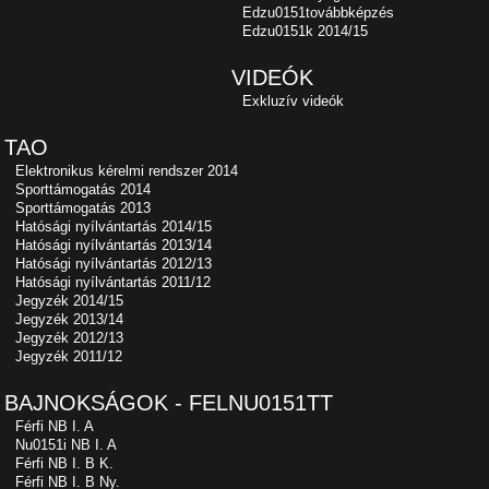
Edzu0151továbbképzés
Edzu0151k 2014/15
VIDEÓK
Exkluzív videók
TAO
Elektronikus kérelmi rendszer 2014
Sporttámogatás 2014
Sporttámogatás 2013
Hatósági nyílvántartás 2014/15
Hatósági nyílvántartás 2013/14
Hatósági nyílvántartás 2012/13
Hatósági nyílvántartás 2011/12
Jegyzék 2014/15
Jegyzék 2013/14
Jegyzék 2012/13
Jegyzék 2011/12
BAJNOKSÁGOK - FELNU0151TT
Férfi NB I. A
Nu0151i NB I. A
Férfi NB I. B K.
Férfi NB I. B Ny.