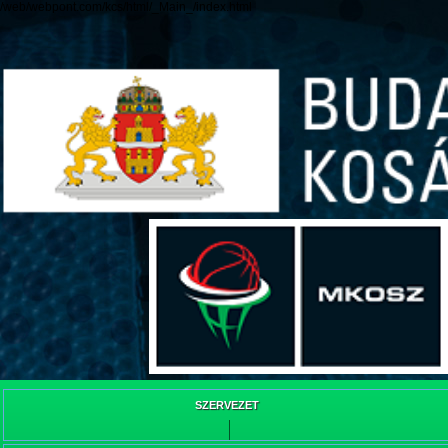
/web/webpont.com/kcs/html/_Main_/index.html
SZERVEZET