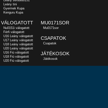
Leány serdülu0151
Leány tini
Gyermek Kupa
Kenguru Kupa
VÁLOGATOTT
MU0171SOR
Nu0151i válogatott
Mu0171sor
Férfi válogatott
U16 Leány válogatott
CSAPATOK
U17 Leány válogatott
Csapatok
U18 Leány válogatott
U20 Leány válogatott
U16 Fiú válogatott
JÁTÉKOSOK
U18 Fiú válogatott
Játékosok
U20 Fiú válogatott