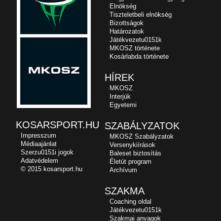
Elnökség
Tiszteletbeli elnökség
Bizottságok
Határozatok
Játékvezetu0151k
MKOSZ története
Kosárlabda története
HÍREK
MKOSZ
Interjúk
Egyetemi
KOSARSPORT.HU
SZABÁLYZATOK
Impresszum
MKOSZ Szabályzatok
Médiaajánlat
Versenykiírások
Szerzu0151i jogok
Baleset biztosítás
Adatvédelem
Életút program
© 2015 kosarsport.hu
Archívum
SZAKMA
Coaching oldal
Játékvezetu0151k
Szakmai anyagok