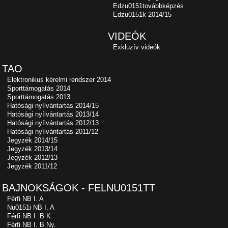
Edzu0151továbbképzés
Edzu0151k 2014/15
VIDEÓK
Exkluzív videók
TAO
Elektronikus kérelmi rendszer 2014
Sporttámogatás 2014
Sporttámogatás 2013
Hatósági nyílvántartás 2014/15
Hatósági nyílvántartás 2013/14
Hatósági nyílvántartás 2012/13
Hatósági nyílvántartás 2011/12
Jegyzék 2014/15
Jegyzék 2013/14
Jegyzék 2012/13
Jegyzék 2011/12
BAJNOKSÁGOK - FELNU0151TT
Férfi NB I. A
Nu0151i NB I. A
Férfi NB I. B K.
Férfi NB I. B Ny.