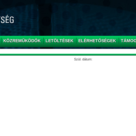
KÖZREMŰKÖDŐK
LETÖLTÉSEK
ELÉRHETŐSÉGEK
TÁMO
Szül. dátum: