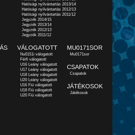
Hatósági nyílvántartás 2013/14
Hatósági nyílvántartás 2012/13
Hatósági nyílvántartás 2011/12
Jegyzék 2014/15
Jegyzék 2013/14
Jegyzék 2012/13
Jegyzék 2011/12
ÁS
VÁLOGATOTT
MU0171SOR
Nu0151i válogatott
Mu0171sor
Férfi válogatott
U16 Leány válogatott
CSAPATOK
U17 Leány válogatott
Csapatok
U18 Leány válogatott
U20 Leány válogatott
U16 Fiú válogatott
JÁTÉKOSOK
U18 Fiú válogatott
Játékosok
U20 Fiú válogatott