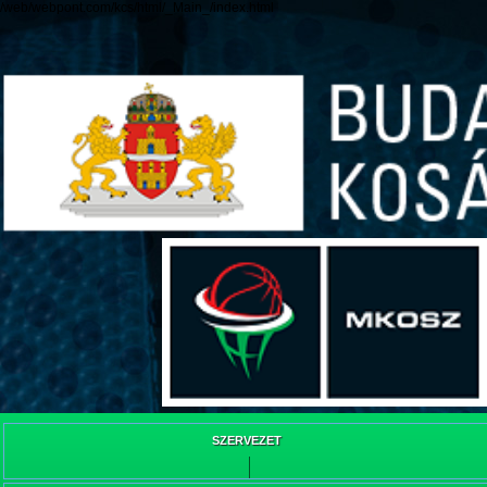
/web/webpont.com/kcs/html/_Main_/index.html
SZERVEZET