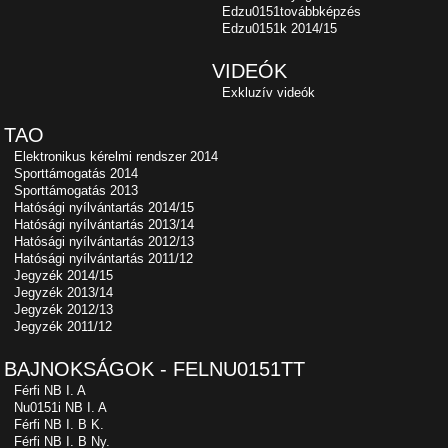
Edzu0151továbbképzés
Edzu0151k 2014/15
VIDEÓK
Exkluzív videók
TAO
Elektronikus kérelmi rendszer 2014
Sporttámogatás 2014
Sporttámogatás 2013
Hatósági nyílvántartás 2014/15
Hatósági nyílvántartás 2013/14
Hatósági nyílvántartás 2012/13
Hatósági nyílvántartás 2011/12
Jegyzék 2014/15
Jegyzék 2013/14
Jegyzék 2012/13
Jegyzék 2011/12
BAJNOKSÁGOK - FELNU0151TT
Férfi NB I. A
Nu0151i NB I. A
Férfi NB I. B K.
Férfi NB I. B Ny.