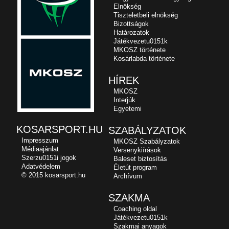
Elnökség
Tiszteletbeli elnökség
Bizottságok
Határozatok
Játékvezetu0151k
MKOSZ története
Kosárlabda története
HÍREK
MKOSZ
Interjúk
Egyetemi
KOSARSPORT.HU
SZABÁLYZATOK
Impresszum
MKOSZ Szabályzatok
Médiaajánlat
Versenykiírások
Szerzu0151i jogok
Baleset biztosítás
Adatvédelem
Életút program
© 2015 kosarsport.hu
Archívum
SZAKMA
Coaching oldal
Játékvezetu0151k
Szakmai anyagok