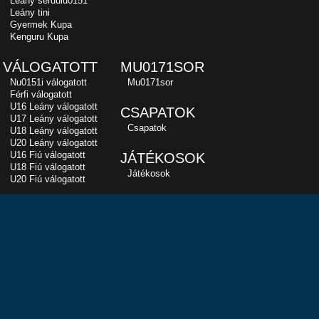
Leány serdülu0151
Leány tini
Gyermek Kupa
Kenguru Kupa
VÁLOGATOTT
MU0171SOR
Nu0151i válogatott
Mu0171sor
Férfi válogatott
U16 Leány válogatott
CSAPATOK
U17 Leány válogatott
Csapatok
U18 Leány válogatott
U20 Leány válogatott
U16 Fiú válogatott
JÁTÉKOSOK
U18 Fiú válogatott
Játékosok
U20 Fiú válogatott