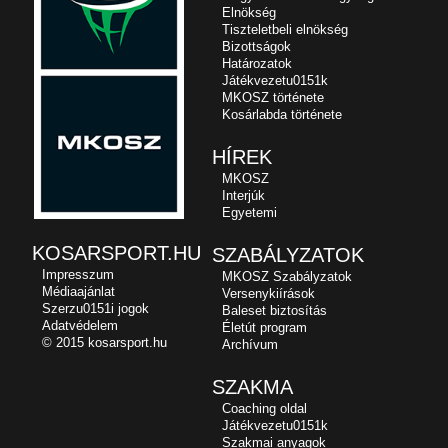
Elnökség
Tiszteletbeli elnökség
Bizottságok
Határozatok
Játékvezetu0151k
MKOSZ története
Kosárlabda története
HÍREK
MKOSZ
Interjúk
Egyetemi
KOSARSPORT.HU
SZABÁLYZATOK
Impresszum
MKOSZ Szabályzatok
Médiaajánlat
Versenykiírások
Szerzu0151i jogok
Baleset biztosítás
Adatvédelem
Életút program
© 2015 kosarsport.hu
Archívum
SZAKMA
Coaching oldal
Játékvezetu0151k
Szakmai anyagok