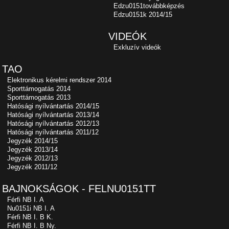
Edzu0151továbbképzés
Edzu0151k 2014/15
VIDEÓK
Exkluzív videók
TAO
Elektronikus kérelmi rendszer 2014
Sporttámogatás 2014
Sporttámogatás 2013
Hatósági nyílvántartás 2014/15
Hatósági nyílvántartás 2013/14
Hatósági nyílvántartás 2012/13
Hatósági nyílvántartás 2011/12
Jegyzék 2014/15
Jegyzék 2013/14
Jegyzék 2012/13
Jegyzék 2011/12
BAJNOKSÁGOK - FELNU0151TT
Férfi NB I. A
Nu0151i NB I. A
Férfi NB I. B K.
Férfi NB I. B Ny.