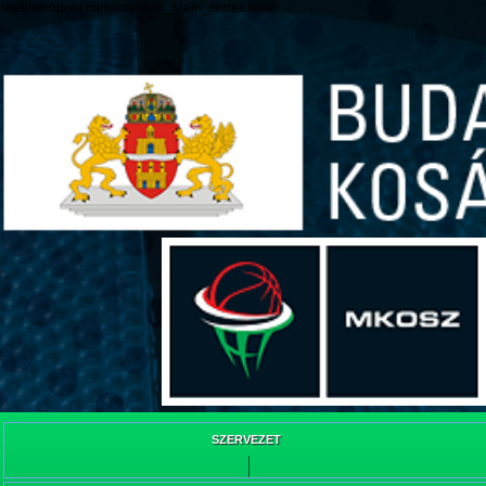
/web/webpont.com/kcs/html/_Main_/index.html
SZERVEZET