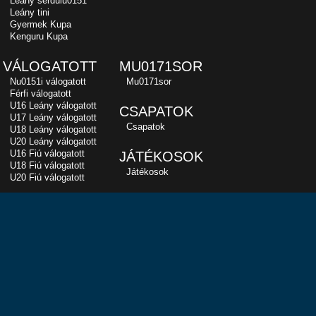
Leány serdülu0151
Leány tini
Gyermek Kupa
Kenguru Kupa
VÁLOGATOTT
MU0171SOR
Nu0151i válogatott
Mu0171sor
Férfi válogatott
U16 Leány válogatott
CSAPATOK
U17 Leány válogatott
Csapatok
U18 Leány válogatott
U20 Leány válogatott
U16 Fiú válogatott
JÁTÉKOSOK
U18 Fiú válogatott
Játékosok
U20 Fiú válogatott