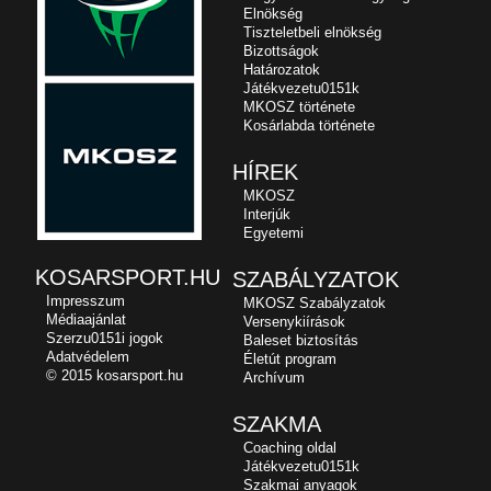
Elnökség
Tiszteletbeli elnökség
Bizottságok
Határozatok
Játékvezetu0151k
MKOSZ története
Kosárlabda története
HÍREK
MKOSZ
Interjúk
Egyetemi
KOSARSPORT.HU
SZABÁLYZATOK
Impresszum
MKOSZ Szabályzatok
Médiaajánlat
Versenykiírások
Szerzu0151i jogok
Baleset biztosítás
Adatvédelem
Életút program
© 2015 kosarsport.hu
Archívum
SZAKMA
Coaching oldal
Játékvezetu0151k
Szakmai anyagok