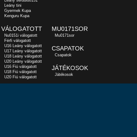
Leány serdülu0151
Leány tini
Gyermek Kupa
Kenguru Kupa
VÁLOGATOTT
MU0171SOR
Nu0151i válogatott
Mu0171sor
Férfi válogatott
U16 Leány válogatott
CSAPATOK
U17 Leány válogatott
Csapatok
U18 Leány válogatott
U20 Leány válogatott
U16 Fiú válogatott
JÁTÉKOSOK
U18 Fiú válogatott
Játékosok
U20 Fiú válogatott