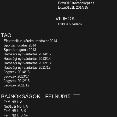
Edzu0151továbbképzés
Edzu0151k 2014/15
VIDEÓK
Exkluzív videók
TAO
Elektronikus kérelmi rendszer 2014
Sporttámogatás 2014
Sporttámogatás 2013
Hatósági nyílvántartás 2014/15
Hatósági nyílvántartás 2013/14
Hatósági nyílvántartás 2012/13
Hatósági nyílvántartás 2011/12
Jegyzék 2014/15
Jegyzék 2013/14
Jegyzék 2012/13
Jegyzék 2011/12
BAJNOKSÁGOK - FELNU0151TT
Férfi NB I. A
Nu0151i NB I. A
Férfi NB I. B K.
Férfi NB I. B Ny.