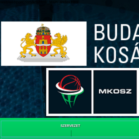
/web/webpont.com/kcs/html/_Main_/index.html
SZERVEZET