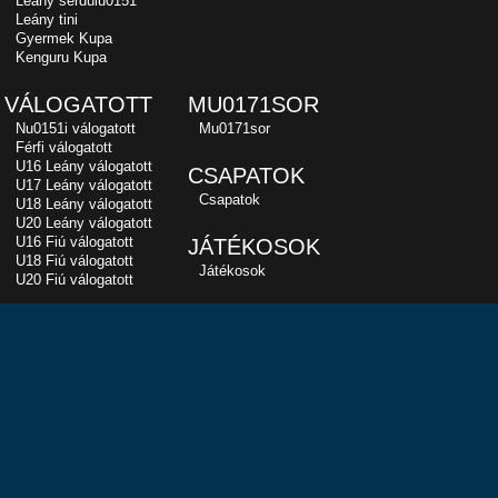
Leány serdülu0151
Leány tini
Gyermek Kupa
Kenguru Kupa
VÁLOGATOTT
MU0171SOR
Nu0151i válogatott
Mu0171sor
Férfi válogatott
U16 Leány válogatott
CSAPATOK
U17 Leány válogatott
Csapatok
U18 Leány válogatott
U20 Leány válogatott
U16 Fiú válogatott
JÁTÉKOSOK
U18 Fiú válogatott
Játékosok
U20 Fiú válogatott