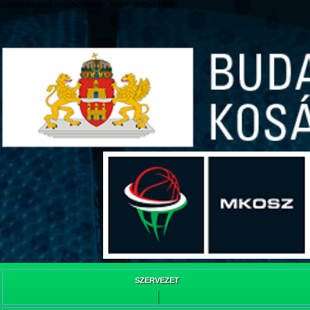
/web/webpont.com/kcs/html/_Main_/index.html
SZERVEZET