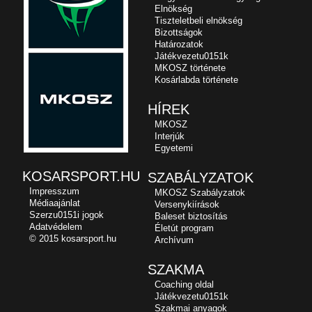
Elnökség
Tiszteletbeli elnökség
Bizottságok
Határozatok
Játékvezetu0151k
MKOSZ története
Kosárlabda története
HÍREK
MKOSZ
Interjúk
Egyetemi
KOSARSPORT.HU
SZABÁLYZATOK
Impresszum
MKOSZ Szabályzatok
Médiaajánlat
Versenykiírások
Szerzu0151i jogok
Baleset biztosítás
Adatvédelem
Életút program
© 2015 kosarsport.hu
Archívum
SZAKMA
Coaching oldal
Játékvezetu0151k
Szakmai anyagok