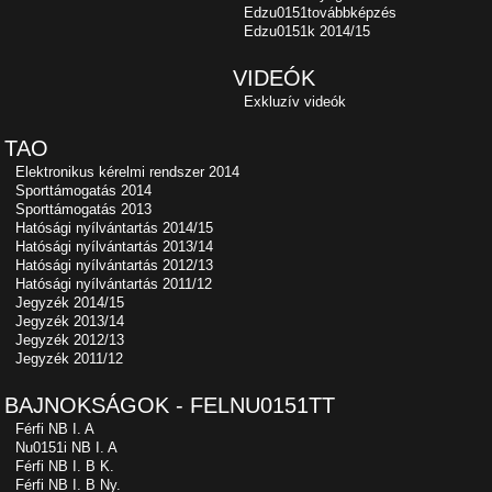
Edzu0151továbbképzés
Edzu0151k 2014/15
VIDEÓK
Exkluzív videók
TAO
Elektronikus kérelmi rendszer 2014
Sporttámogatás 2014
Sporttámogatás 2013
Hatósági nyílvántartás 2014/15
Hatósági nyílvántartás 2013/14
Hatósági nyílvántartás 2012/13
Hatósági nyílvántartás 2011/12
Jegyzék 2014/15
Jegyzék 2013/14
Jegyzék 2012/13
Jegyzék 2011/12
BAJNOKSÁGOK - FELNU0151TT
Férfi NB I. A
Nu0151i NB I. A
Férfi NB I. B K.
Férfi NB I. B Ny.