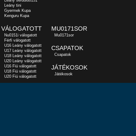
Leány serdülu0151
Leány tini
Gyermek Kupa
Kenguru Kupa
VÁLOGATOTT
MU0171SOR
Nu0151i válogatott
Mu0171sor
Férfi válogatott
U16 Leány válogatott
CSAPATOK
U17 Leány válogatott
Csapatok
U18 Leány válogatott
U20 Leány válogatott
U16 Fiú válogatott
JÁTÉKOSOK
U18 Fiú válogatott
Játékosok
U20 Fiú válogatott