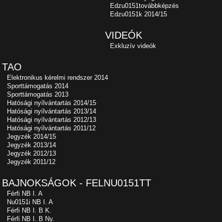
Edzu0151továbbképzés
Edzu0151k 2014/15
VIDEÓK
Exkluzív videók
TAO
Elektronikus kérelmi rendszer 2014
Sporttámogatás 2014
Sporttámogatás 2013
Hatósági nyílvántartás 2014/15
Hatósági nyílvántartás 2013/14
Hatósági nyílvántartás 2012/13
Hatósági nyílvántartás 2011/12
Jegyzék 2014/15
Jegyzék 2013/14
Jegyzék 2012/13
Jegyzék 2011/12
BAJNOKSÁGOK - FELNU0151TT
Férfi NB I. A
Nu0151i NB I. A
Férfi NB I. B K.
Férfi NB I. B Ny.