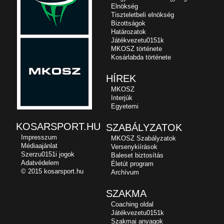
Elnökség
Tiszteletbeli elnökség
Bizottságok
Határozatok
Játékvezetu0151k
MKOSZ története
Kosárlabda története
HÍREK
MKOSZ
Interjúk
Egyetemi
KOSARSPORT.HU
SZABÁLYZATOK
Impresszum
MKOSZ Szabályzatok
Médiaajánlat
Versenykiírások
Szerzu0151i jogok
Baleset biztosítás
Adatvédelem
Életút program
© 2015 kosarsport.hu
Archívum
SZAKMA
Coaching oldal
Játékvezetu0151k
Szakmai anyagok