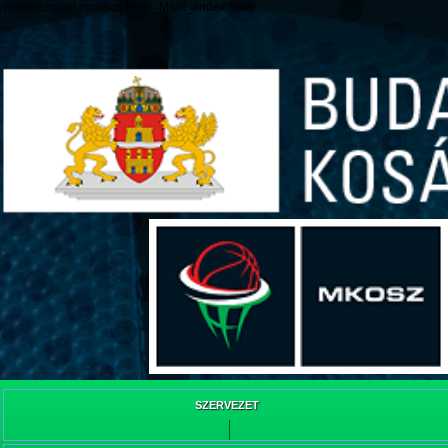
/web/webpont.com/kcs/html/_Main_/index.html
SZERVEZET