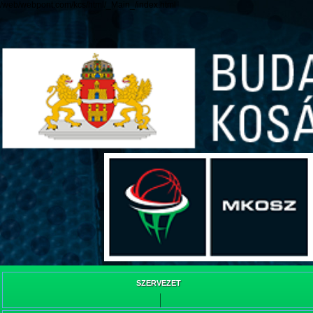
/web/webpont.com/kcs/html/_Main_/index.html
SZERVEZET