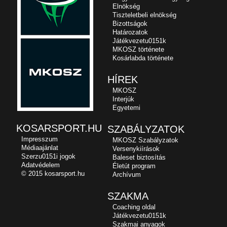
Elnökség
Tiszteletbeli elnökség
Bizottságok
Határozatok
Játékvezetu0151k
MKOSZ története
Kosárlabda története
HÍREK
MKOSZ
Interjúk
Egyetemi
KOSARSPORT.HU
SZABÁLYZATOK
Impresszum
MKOSZ Szabályzatok
Médiaajánlat
Versenykiírások
Szerzu0151i jogok
Baleset biztosítás
Adatvédelem
Életút program
© 2015 kosarsport.hu
Archívum
SZAKMA
Coaching oldal
Játékvezetu0151k
Szakmai anyagok