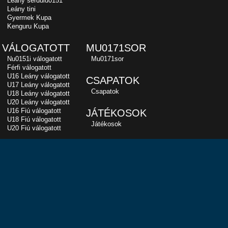
Leány serdülu0151
Leány tini
Gyermek Kupa
Kenguru Kupa
VÁLOGATOTT
MU0171SOR
Nu0151i válogatott
Mu0171sor
Férfi válogatott
U16 Leány válogatott
CSAPATOK
U17 Leány válogatott
Csapatok
U18 Leány válogatott
U20 Leány válogatott
U16 Fiú válogatott
JÁTÉKOSOK
U18 Fiú válogatott
Játékosok
U20 Fiú válogatott