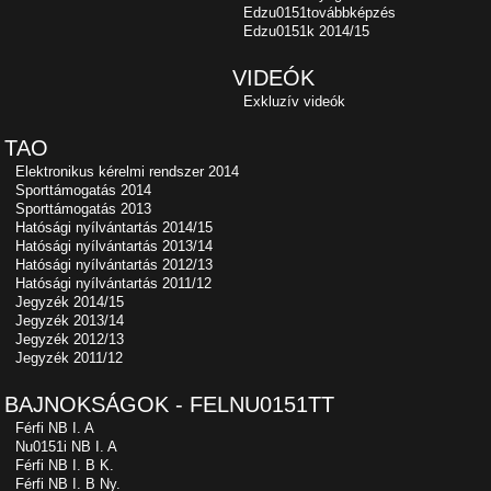
Edzu0151továbbképzés
Edzu0151k 2014/15
VIDEÓK
Exkluzív videók
TAO
Elektronikus kérelmi rendszer 2014
Sporttámogatás 2014
Sporttámogatás 2013
Hatósági nyílvántartás 2014/15
Hatósági nyílvántartás 2013/14
Hatósági nyílvántartás 2012/13
Hatósági nyílvántartás 2011/12
Jegyzék 2014/15
Jegyzék 2013/14
Jegyzék 2012/13
Jegyzék 2011/12
BAJNOKSÁGOK - FELNU0151TT
Férfi NB I. A
Nu0151i NB I. A
Férfi NB I. B K.
Férfi NB I. B Ny.