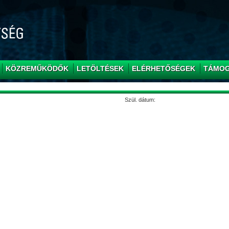
KÖZREMŰKÖDŐK
LETÖLTÉSEK
ELÉRHETŐSÉGEK
TÁMO
Szül. dátum: