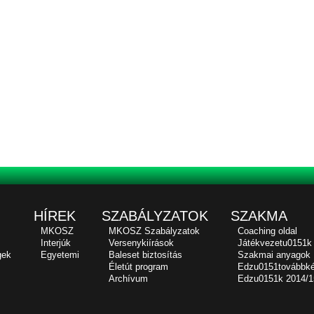
HÍREK
SZABÁLYZATOK
SZAKMA
MKOSZ
MKOSZ Szabályzatok
Coaching oldal
Interjúk
Versenykiírások
Játékvezetu0151k
gek
Egyetemi
Baleset biztosítás
Szakmai anyagok
Életút program
Edzu0151továbbk
Archívum
Edzu0151k 2014/1