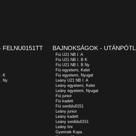
 FELNU0151TT
BAJNOKSÁGOK - UTÁNPÓTL
Fiú U21 NB I. A
Fiú U21 NB I. B K
Fiú U21 NB I. B Ny
Fiú egyetemi, Kelet
. K
Fiú egyetemi, Nyugat
. Ny
Leány U21 NB I. A
Leány egyetemi, Kelet
Leány egyetemi, Nyugat
Fiú junior
Fiú kadett
Fiú serdülu0151
Leány junior
Leány kadett
Leány serdülu0151
Leány tini
Gyermek Kupa