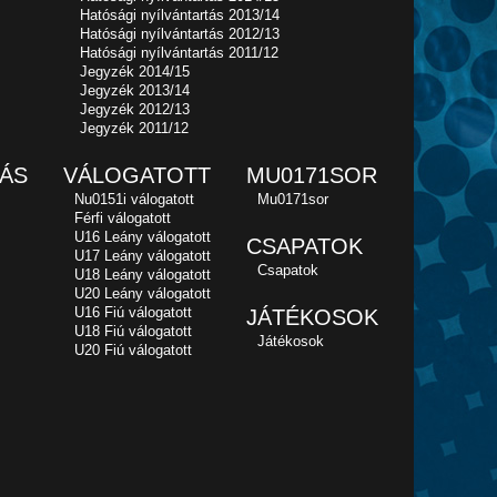
Hatósági nyílvántartás 2013/14
Hatósági nyílvántartás 2012/13
Hatósági nyílvántartás 2011/12
Jegyzék 2014/15
Jegyzék 2013/14
Jegyzék 2012/13
Jegyzék 2011/12
ÁS
VÁLOGATOTT
MU0171SOR
Nu0151i válogatott
Mu0171sor
Férfi válogatott
U16 Leány válogatott
CSAPATOK
U17 Leány válogatott
Csapatok
U18 Leány válogatott
U20 Leány válogatott
U16 Fiú válogatott
JÁTÉKOSOK
U18 Fiú válogatott
Játékosok
U20 Fiú válogatott