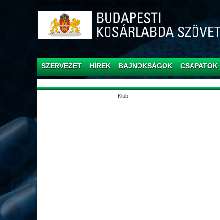
/web/webpont.com/kcs/html/_Main_/index.html
SZERVEZET
HÍREK
BAJNOKSÁGOK
CSAPATOK
Klub: