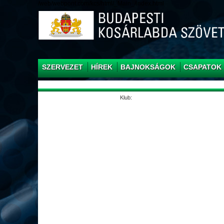
/web/webpont.com/kcs/html/_Main_/index.html
SZERVEZET
HÍREK
BAJNOKSÁGOK
CSAPATOK
Klub: