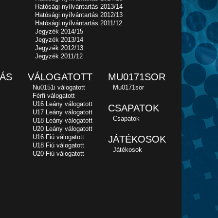
Hatósági nyílvántartás 2013/14
Hatósági nyílvántartás 2012/13
Hatósági nyílvántartás 2011/12
Jegyzék 2014/15
Jegyzék 2013/14
Jegyzék 2012/13
Jegyzék 2011/12
ÁS
VÁLOGATOTT
MU0171SOR
Nu0151i válogatott
Mu0171sor
Férfi válogatott
U16 Leány válogatott
CSAPATOK
U17 Leány válogatott
Csapatok
U18 Leány válogatott
U20 Leány válogatott
U16 Fiú válogatott
JÁTÉKOSOK
U18 Fiú válogatott
Játékosok
U20 Fiú válogatott