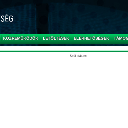
KÖZREMŰKÖDŐK
LETÖLTÉSEK
ELÉRHETŐSÉGEK
TÁMO
Szül. dátum: