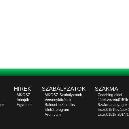
HÍREK
SZABÁLYZATOK
SZAKMA
MKOSZ
MKOSZ Szabályzatok
Coaching oldal
Interjúk
Versenykiírások
Játékvezetu0151k
gek
Egyetemi
Baleset biztosítás
Szakmai anyagok
Életút program
Edzu0151továbbk
Archívum
Edzu0151k 2014/1