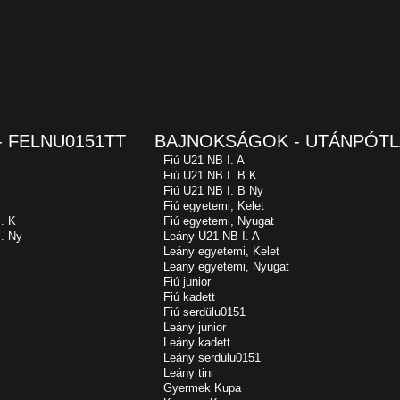
 FELNU0151TT
BAJNOKSÁGOK - UTÁNPÓTL
Fiú U21 NB I. A
Fiú U21 NB I. B K
Fiú U21 NB I. B Ny
Fiú egyetemi, Kelet
. K
Fiú egyetemi, Nyugat
. Ny
Leány U21 NB I. A
Leány egyetemi, Kelet
Leány egyetemi, Nyugat
Fiú junior
Fiú kadett
Fiú serdülu0151
Leány junior
Leány kadett
Leány serdülu0151
Leány tini
Gyermek Kupa