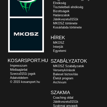
Elnökség
Tiszteletbeli elnökség
Bizottságok
Határozatok
Játékvezetu0151k
MKOSZ története
Kosárlabda története
HÍREK
MKOSZ
Interjúk
Egyetemi
KOSARSPORT.HU
SZABÁLYZATOK
Impresszum
MKOSZ Szabályzatok
Médiaajánlat
Versenykiírások
Szerzu0151i jogok
Baleset biztosítás
Adatvédelem
Életút program
© 2015 kosarsport.hu
Archívum
SZAKMA
Coaching oldal
Játékvezetu0151k
Szakmai anyagok