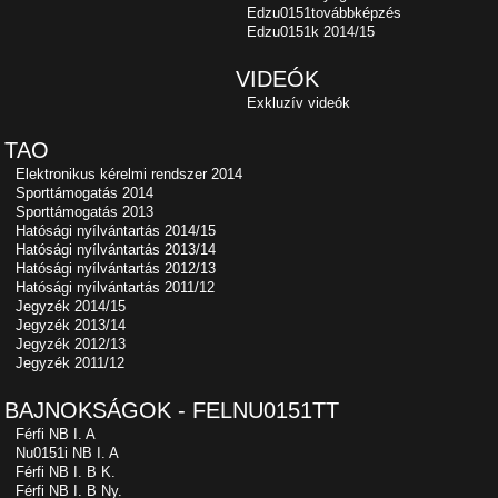
Edzu0151továbbképzés
Edzu0151k 2014/15
VIDEÓK
Exkluzív videók
TAO
Elektronikus kérelmi rendszer 2014
Sporttámogatás 2014
Sporttámogatás 2013
Hatósági nyílvántartás 2014/15
Hatósági nyílvántartás 2013/14
Hatósági nyílvántartás 2012/13
Hatósági nyílvántartás 2011/12
Jegyzék 2014/15
Jegyzék 2013/14
Jegyzék 2012/13
Jegyzék 2011/12
BAJNOKSÁGOK - FELNU0151TT
Férfi NB I. A
Nu0151i NB I. A
Férfi NB I. B K.
Férfi NB I. B Ny.