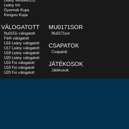
Leány serdülu0151
Leány tini
Gyermek Kupa
Kenguru Kupa
VÁLOGATOTT
MU0171SOR
Nu0151i válogatott
Mu0171sor
Férfi válogatott
U16 Leány válogatott
CSAPATOK
U17 Leány válogatott
Csapatok
U18 Leány válogatott
U20 Leány válogatott
U16 Fiú válogatott
JÁTÉKOSOK
U18 Fiú válogatott
Játékosok
U20 Fiú válogatott