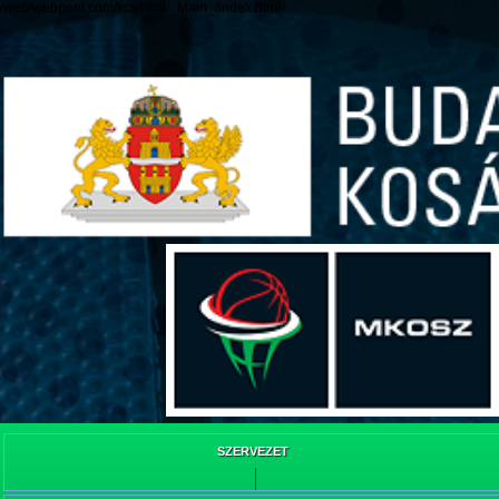
/web/webpont.com/kcs/html/_Main_/index.html
SZERVEZET