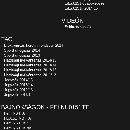
Edzu0151továbbképzés
Edzu0151k 2014/15
VIDEÓK
Exkluzív videók
TAO
Elektronikus kérelmi rendszer 2014
Sporttámogatás 2014
Sporttámogatás 2013
Hatósági nyílvántartás 2014/15
Hatósági nyílvántartás 2013/14
Hatósági nyílvántartás 2012/13
Hatósági nyílvántartás 2011/12
Jegyzék 2014/15
Jegyzék 2013/14
Jegyzék 2012/13
Jegyzék 2011/12
BAJNOKSÁGOK - FELNU0151TT
Férfi NB I. A
Nu0151i NB I. A
Férfi NB I. B K.
Férfi NB I. B Ny.