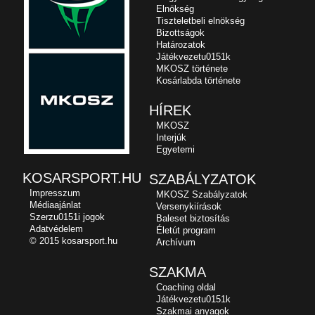
Elnökség
Tiszteletbeli elnökség
Bizottságok
Határozatok
Játékvezetu0151k
MKOSZ története
Kosárlabda története
HÍREK
MKOSZ
Interjúk
Egyetemi
KOSARSPORT.HU
SZABÁLYZATOK
Impresszum
MKOSZ Szabályzatok
Médiaajánlat
Versenykiírások
Szerzu0151i jogok
Baleset biztosítás
Adatvédelem
Életút program
© 2015 kosarsport.hu
Archívum
SZAKMA
Coaching oldal
Játékvezetu0151k
Szakmai anyagok