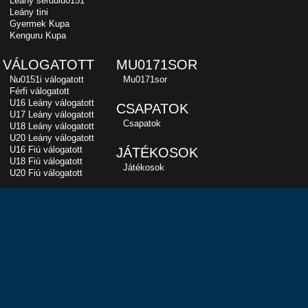
Leány serdülu0151
Leány tini
Gyermek Kupa
Kenguru Kupa
VÁLOGATOTT
MU0171SOR
Nu0151i válogatott
Mu0171sor
Férfi válogatott
U16 Leány válogatott
CSAPATOK
U17 Leány válogatott
Csapatok
U18 Leány válogatott
U20 Leány válogatott
U16 Fiú válogatott
JÁTÉKOSOK
U18 Fiú válogatott
Játékosok
U20 Fiú válogatott