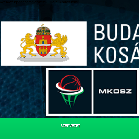
/web/webpont.com/kcs/html/_Main_/index.html
SZERVEZET