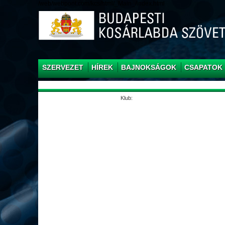
/web/webpont.com/kcs/html/_Main_/index.html
SZERVEZET
HÍREK
BAJNOKSÁGOK
CSAPATOK
Klub: