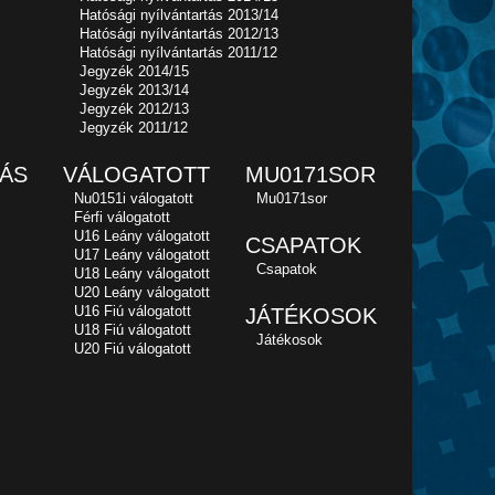
Hatósági nyílvántartás 2013/14
Hatósági nyílvántartás 2012/13
Hatósági nyílvántartás 2011/12
Jegyzék 2014/15
Jegyzék 2013/14
Jegyzék 2012/13
Jegyzék 2011/12
ÁS
VÁLOGATOTT
MU0171SOR
Nu0151i válogatott
Mu0171sor
Férfi válogatott
U16 Leány válogatott
CSAPATOK
U17 Leány válogatott
Csapatok
U18 Leány válogatott
U20 Leány válogatott
U16 Fiú válogatott
JÁTÉKOSOK
U18 Fiú válogatott
Játékosok
U20 Fiú válogatott