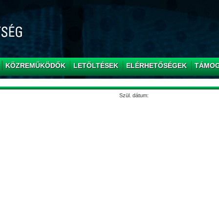
KÖZREMŰKÖDŐK
LETÖLTÉSEK
ELÉRHETŐSÉGEK
TÁMO
Szül. dátum: