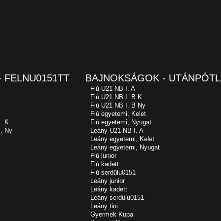
 FELNU0151TT
BAJNOKSÁGOK - UTÁNPÓTL
Fiú U21 NB I. A
Fiú U21 NB I. B K
Fiú U21 NB I. B Ny
Fiú egyetemi, Kelet
. K
Fiú egyetemi, Nyugat
. Ny
Leány U21 NB I. A
Leány egyetemi, Kelet
Leány egyetemi, Nyugat
Fiú junior
Fiú kadett
Fiú serdülu0151
Leány junior
Leány kadett
Leány serdülu0151
Leány tini
Gyermek Kupa