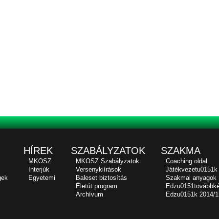
HÍREK
SZABÁLYZATOK
SZAKMA
MKOSZ
MKOSZ Szabályzatok
Coaching oldal
Interjúk
Versenykiírások
Játékvezetu0151k
gek
Egyetemi
Baleset biztosítás
Szakmai anyagok
Életút program
Edzu0151továbbk
Archívum
Edzu0151k 2014/1