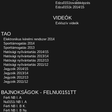
Edzu0151továbbképzés
Edzu0151k 2014/15
VIDEÓK
Exkluzív videók
TAO
Elektronikus kérelmi rendszer 2014
Sporttámogatás 2014
Sporttámogatás 2013
Hatósági nyílvántartás 2014/15
Hatósági nyílvántartás 2013/14
Hatósági nyílvántartás 2012/13
Hatósági nyílvántartás 2011/12
Jegyzék 2014/15
Jegyzék 2013/14
Jegyzék 2012/13
Jegyzék 2011/12
BAJNOKSÁGOK - FELNU0151TT
Férfi NB I. A
Nu0151i NB I. A
Férfi NB I. B K.
Férfi NB I. B Ny.