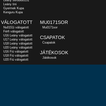
Leány serdülu0151
Leány tini
Gyermek Kupa
Kenguru Kupa
VÁLOGATOTT
MU0171SOR
Nu0151i válogatott
Mu0171sor
Férfi válogatott
U16 Leány válogatott
CSAPATOK
U17 Leány válogatott
Csapatok
U18 Leány válogatott
U20 Leány válogatott
U16 Fiú válogatott
JÁTÉKOSOK
U18 Fiú válogatott
Játékosok
U20 Fiú válogatott