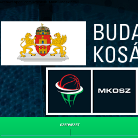
/web/webpont.com/kcs/html/_Main_/index.html
SZERVEZET