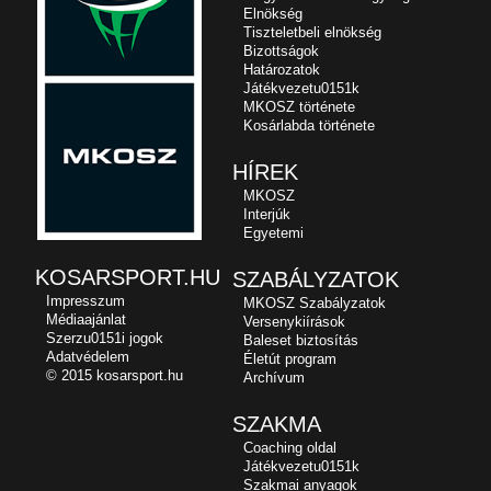
Elnökség
Tiszteletbeli elnökség
Bizottságok
Határozatok
Játékvezetu0151k
MKOSZ története
Kosárlabda története
HÍREK
MKOSZ
Interjúk
Egyetemi
KOSARSPORT.HU
SZABÁLYZATOK
Impresszum
MKOSZ Szabályzatok
Médiaajánlat
Versenykiírások
Szerzu0151i jogok
Baleset biztosítás
Adatvédelem
Életút program
© 2015 kosarsport.hu
Archívum
SZAKMA
Coaching oldal
Játékvezetu0151k
Szakmai anyagok