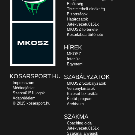
Elnökség
Tiszteletbeli elnökség
Bizottságok
Határozatok
Játékvezetu0151k
MKOSZ története
Kosárlabda története
HÍREK
MKOSZ
Interjúk
Egyetemi
KOSARSPORT.HU
SZABÁLYZATOK
Impresszum
MKOSZ Szabályzatok
Médiaajánlat
Versenykiírások
Szerzu0151i jogok
Baleset biztosítás
Adatvédelem
Életút program
© 2015 kosarsport.hu
Archívum
SZAKMA
Coaching oldal
Játékvezetu0151k
Szakmai anyagok