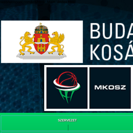
/web/webpont.com/kcs/html/_Main_/index.html
SZERVEZET