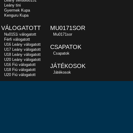
Leány serdülu0151
Leány tini
Gyermek Kupa
Kenguru Kupa
VÁLOGATOTT
MU0171SOR
Nu0151i válogatott
Mu0171sor
Férfi válogatott
U16 Leány válogatott
CSAPATOK
U17 Leány válogatott
Csapatok
U18 Leány válogatott
U20 Leány válogatott
U16 Fiú válogatott
JÁTÉKOSOK
U18 Fiú válogatott
Játékosok
U20 Fiú válogatott