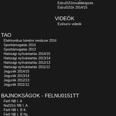
Edzu0151továbbképzés
Edzu0151k 2014/15
VIDEÓK
Exkluzív videók
TAO
Elektronikus kérelmi rendszer 2014
Sporttámogatás 2014
Sporttámogatás 2013
Hatósági nyílvántartás 2014/15
Hatósági nyílvántartás 2013/14
Hatósági nyílvántartás 2012/13
Hatósági nyílvántartás 2011/12
Jegyzék 2014/15
Jegyzék 2013/14
Jegyzék 2012/13
Jegyzék 2011/12
BAJNOKSÁGOK - FELNU0151TT
Férfi NB I. A
Nu0151i NB I. A
Férfi NB I. B K.
Férfi NB I. B Ny.