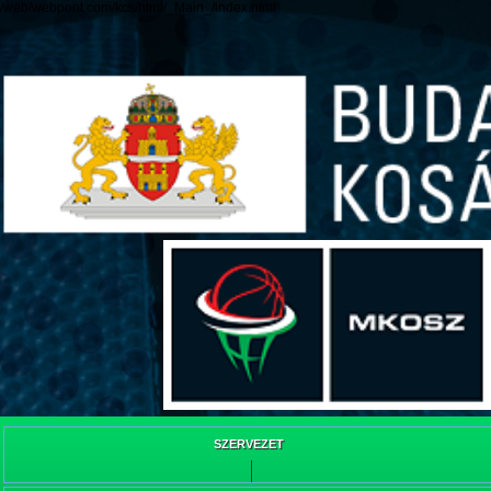
/web/webpont.com/kcs/html/_Main_/index.html
SZERVEZET