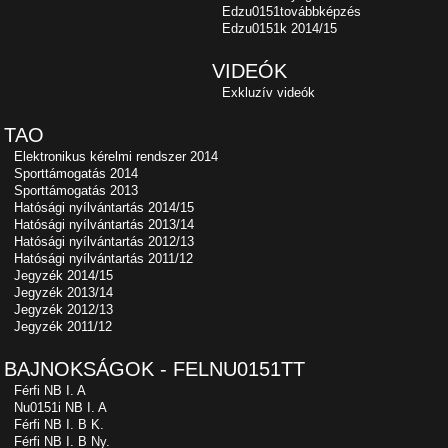
Edzu0151továbbképzés
Edzu0151k 2014/15
VIDEÓK
Exkluzív videók
TAO
Elektronikus kérelmi rendszer 2014
Sporttámogatás 2014
Sporttámogatás 2013
Hatósági nyílvántartás 2014/15
Hatósági nyílvántartás 2013/14
Hatósági nyílvántartás 2012/13
Hatósági nyílvántartás 2011/12
Jegyzék 2014/15
Jegyzék 2013/14
Jegyzék 2012/13
Jegyzék 2011/12
BAJNOKSÁGOK - FELNU0151TT
Férfi NB I. A
Nu0151i NB I. A
Férfi NB I. B K.
Férfi NB I. B Ny.