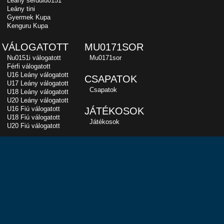
Leány serdülu0151
Leány tini
Gyermek Kupa
Kenguru Kupa
VÁLOGATOTT
MU0171SOR
Nu0151i válogatott
Mu0171sor
Férfi válogatott
U16 Leány válogatott
CSAPATOK
U17 Leány válogatott
Csapatok
U18 Leány válogatott
U20 Leány válogatott
U16 Fiú válogatott
JÁTÉKOSOK
U18 Fiú válogatott
Játékosok
U20 Fiú válogatott