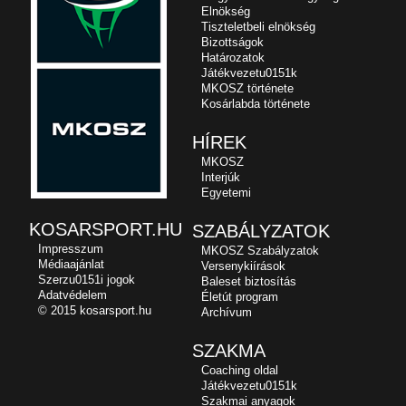
Elnökség
Tiszteletbeli elnökség
Bizottságok
Határozatok
Játékvezetu0151k
MKOSZ története
Kosárlabda története
HÍREK
MKOSZ
Interjúk
Egyetemi
KOSARSPORT.HU
SZABÁLYZATOK
Impresszum
MKOSZ Szabályzatok
Médiaajánlat
Versenykiírások
Szerzu0151i jogok
Baleset biztosítás
Adatvédelem
Életút program
© 2015 kosarsport.hu
Archívum
SZAKMA
Coaching oldal
Játékvezetu0151k
Szakmai anyagok