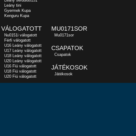
Leány serdülu0151
Leány tini
Gyermek Kupa
Kenguru Kupa
VÁLOGATOTT
MU0171SOR
Nu0151i válogatott
Mu0171sor
Férfi válogatott
U16 Leány válogatott
CSAPATOK
U17 Leány válogatott
Csapatok
U18 Leány válogatott
U20 Leány válogatott
U16 Fiú válogatott
JÁTÉKOSOK
U18 Fiú válogatott
Játékosok
U20 Fiú válogatott