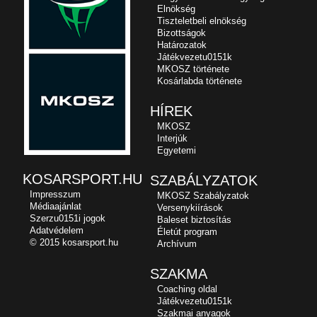
Elnökség
Tiszteletbeli elnökség
Bizottságok
Határozatok
Játékvezetu0151k
MKOSZ története
Kosárlabda története
HÍREK
MKOSZ
Interjúk
Egyetemi
KOSARSPORT.HU
SZABÁLYZATOK
Impresszum
MKOSZ Szabályzatok
Médiaajánlat
Versenykiírások
Szerzu0151i jogok
Baleset biztosítás
Adatvédelem
Életút program
© 2015 kosarsport.hu
Archívum
SZAKMA
Coaching oldal
Játékvezetu0151k
Szakmai anyagok