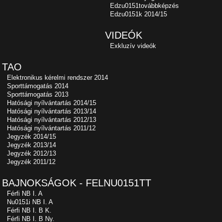
Edzu0151továbbképzés
Edzu0151k 2014/15
VIDEÓK
Exkluzív videók
TAO
Elektronikus kérelmi rendszer 2014
Sporttámogatás 2014
Sporttámogatás 2013
Hatósági nyílvántartás 2014/15
Hatósági nyílvántartás 2013/14
Hatósági nyílvántartás 2012/13
Hatósági nyílvántartás 2011/12
Jegyzék 2014/15
Jegyzék 2013/14
Jegyzék 2012/13
Jegyzék 2011/12
BAJNOKSÁGOK - FELNU0151TT
Férfi NB I. A
Nu0151i NB I. A
Férfi NB I. B K.
Férfi NB I. B Ny.