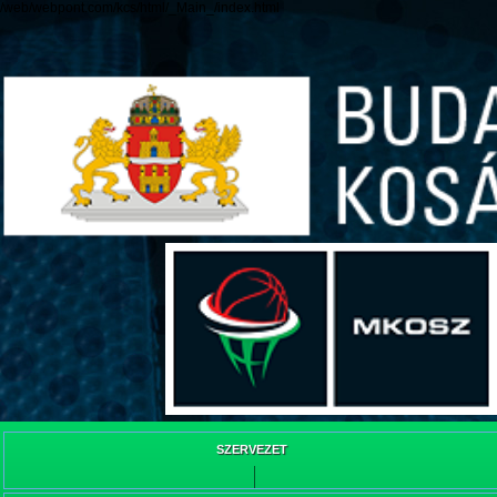
/web/webpont.com/kcs/html/_Main_/index.html
SZERVEZET