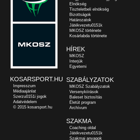
Elnökség
Tiszteletbeli elnökség
Bizottságok
Határozatok
Játékvezetu0151k
MKOSZ története
Kosárlabda története
HÍREK
MKOSZ
Interjúk
Egyetemi
KOSARSPORT.HU
SZABÁLYZATOK
Impresszum
MKOSZ Szabályzatok
Médiaajánlat
Versenykiírások
Szerzu0151i jogok
Baleset biztosítás
Adatvédelem
Életút program
© 2015 kosarsport.hu
Archívum
SZAKMA
Coaching oldal
Játékvezetu0151k
Szakmai anyagok