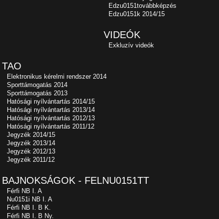
Edzu0151továbbképzés
Edzu0151k 2014/15
VIDEÓK
Exkluzív videók
TAO
Elektronikus kérelmi rendszer 2014
Sporttámogatás 2014
Sporttámogatás 2013
Hatósági nyílvántartás 2014/15
Hatósági nyílvántartás 2013/14
Hatósági nyílvántartás 2012/13
Hatósági nyílvántartás 2011/12
Jegyzék 2014/15
Jegyzék 2013/14
Jegyzék 2012/13
Jegyzék 2011/12
BAJNOKSÁGOK - FELNU0151TT
Férfi NB I. A
Nu0151i NB I. A
Férfi NB I. B K.
Férfi NB I. B Ny.