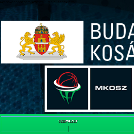
/web/webpont.com/kcs/html/_Main_/index.html
SZERVEZET