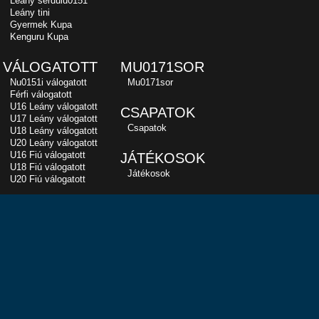
Leány serdülu0151
Leány tini
Gyermek Kupa
Kenguru Kupa
VÁLOGATOTT
MU0171SOR
Nu0151i válogatott
Mu0171sor
Férfi válogatott
U16 Leány válogatott
CSAPATOK
U17 Leány válogatott
Csapatok
U18 Leány válogatott
U20 Leány válogatott
U16 Fiú válogatott
JÁTÉKOSOK
U18 Fiú válogatott
Játékosok
U20 Fiú válogatott