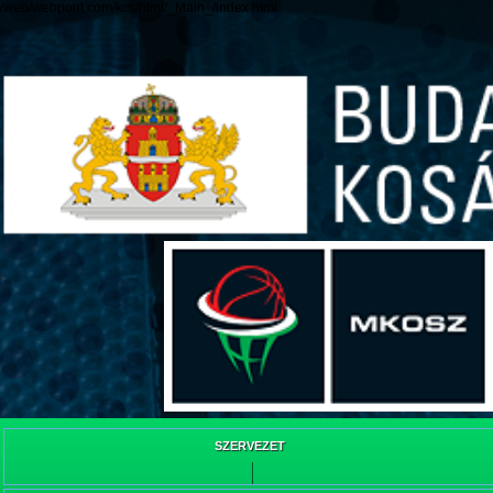
/web/webpont.com/kcs/html/_Main_/index.html
SZERVEZET