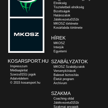
Elnökség
Tiszteletbeli elnökség
Bizottságok
Határozatok
Játékvezetu0151k
MKOSZ története
Kosárlabda története
HÍREK
MKOSZ
Interjúk
Egyetemi
KOSARSPORT.HU
SZABÁLYZATOK
Impresszum
MKOSZ Szabályzatok
Médiaajánlat
Versenykiírások
Szerzu0151i jogok
Baleset biztosítás
Adatvédelem
Életút program
© 2015 kosarsport.hu
Archívum
SZAKMA
Coaching oldal
Játékvezetu0151k
Szakmai anyagok