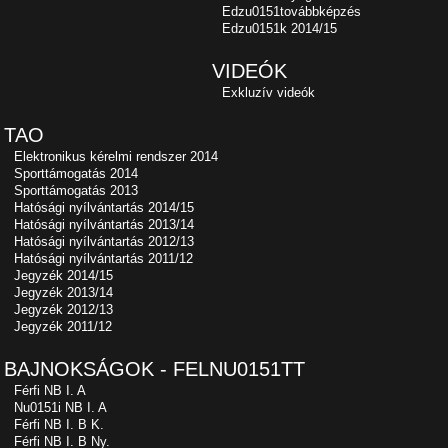
Edzu0151továbbképzés
Edzu0151k 2014/15
VIDEÓK
Exkluzív videók
TAO
Elektronikus kérelmi rendszer 2014
Sporttámogatás 2014
Sporttámogatás 2013
Hatósági nyílvántartás 2014/15
Hatósági nyílvántartás 2013/14
Hatósági nyílvántartás 2012/13
Hatósági nyílvántartás 2011/12
Jegyzék 2014/15
Jegyzék 2013/14
Jegyzék 2012/13
Jegyzék 2011/12
BAJNOKSÁGOK - FELNU0151TT
Férfi NB I. A
Nu0151i NB I. A
Férfi NB I. B K.
Férfi NB I. B Ny.