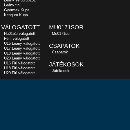
Leány serdülu0151
Leány tini
Gyermek Kupa
Kenguru Kupa
VÁLOGATOTT
MU0171SOR
Nu0151i válogatott
Mu0171sor
Férfi válogatott
U16 Leány válogatott
CSAPATOK
U17 Leány válogatott
Csapatok
U18 Leány válogatott
U20 Leány válogatott
U16 Fiú válogatott
JÁTÉKOSOK
U18 Fiú válogatott
Játékosok
U20 Fiú válogatott