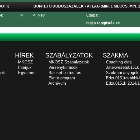
BOTT)
BÜNTETŐ DOBÓSZÁZALÉK - ÁTLAG (MIN. 1 MECCS, MIN. 2
ék
M.
P.
Név
Csapat
teljes ranglisták >>
HÍREK
SZABÁLYZATOK
SZAKMA
MKOSZ
MKOSZ Szabályzatok
Coaching oldal
Interjúk
Versenykiírások
Játékvezetu0151k
gek
Egyetemi
Baleset biztosítás
Szakmai anyagok
Életút program
Edzu0151továbbk
Archívum
Edzu0151k 2014/1