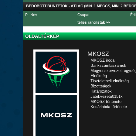
BEDOBOTT BÜNTETŐK - ÁTLAG (MIN. 1 MECCS, MIN. 2 BEDO
P.
Név
Csapat
Ért
teljes ranglisták >>
OLDALTÉRKÉP
MKOSZ
MKOSZ iroda
Bankszámlaszámok
Megyei szervezeti egysé
Elnökség
Tiszteletbeli elnökség
Bizottságok
Határozatok
Játékvezetu0151k
MKOSZ története
Kosárlabda története