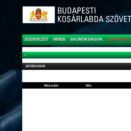
/web/webpont.com/kcs/html/_Main_/index.html
SZERVEZET
HÍREK
BAJNOKSÁGOK
CSAPATOK
-
JÁTÉKOSOK
Mezszám
Név