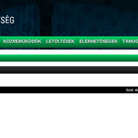
KÖZREMŰKÖDŐK
LETÖLTÉSEK
ELÉRHETŐSÉGEK
TÁMO
Szül. 