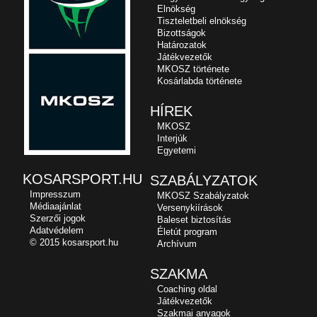
Elnökség
Tiszteletbeli elnökség
Bizottságok
Határozatok
Játékvezetők
MKOSZ története
Kosárlabda története
HÍREK
MKOSZ
Interjúk
Egyetemi
KOSARSPORT.HU
SZABÁLYZATOK
Impresszum
MKOSZ Szabályzatok
Médiaajánlat
Versenykiírások
Szerzői jogok
Baleset biztosítás
Adatvédelem
Életút program
© 2015 kosarsport.hu
Archívum
SZAKMA
Coaching oldal
Játékvezetők
Szakmai anyagok