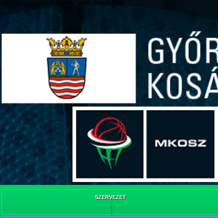
/web/webpont.com/kcs/html/_Main_/index.html
SZERVEZET