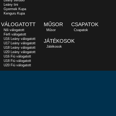
Leány serdülő
Leány tini
Gyermek Kupa
Kenguru Kupa
VÁLOGATOTT
MŰSOR
CSAPATOK
Női válogatott
Műsor
Csapatok
Férfi válogatott
U16 Leány válogatott
JÁTÉKOSOK
U17 Leány válogatott
Játékosok
U18 Leány válogatott
U20 Leány válogatott
U16 Fiú válogatott
U18 Fiú válogatott
U20 Fiú válogatott