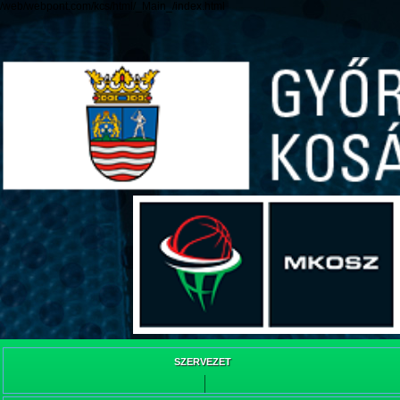
/web/webpont.com/kcs/html/_Main_/index.html
SZERVEZET