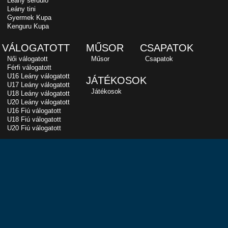
Leány serdülő
Leány tini
Gyermek Kupa
Kenguru Kupa
VÁLOGATOTT
MŰSOR
CSAPATOK
Női válogatott
Műsor
Csapatok
Férfi válogatott
U16 Leány válogatott
JÁTÉKOSOK
U17 Leány válogatott
Játékosok
U18 Leány válogatott
U20 Leány válogatott
U16 Fiú válogatott
U18 Fiú válogatott
U20 Fiú válogatott