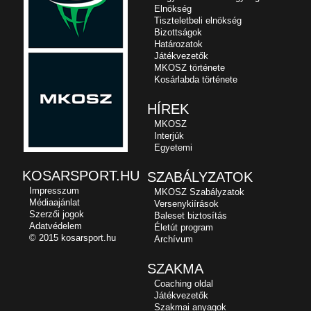
Elnökség
Tiszteletbeli elnökség
Bizottságok
Határozatok
Játékvezetők
MKOSZ története
Kosárlabda története
HÍREK
MKOSZ
Interjúk
Egyetemi
KOSARSPORT.HU
SZABÁLYZATOK
Impresszum
MKOSZ Szabályzatok
Médiaajánlat
Versenykiírások
Szerzői jogok
Baleset biztosítás
Adatvédelem
Életút program
© 2015 kosarsport.hu
Archívum
SZAKMA
Coaching oldal
Játékvezetők
Szakmai anyagok