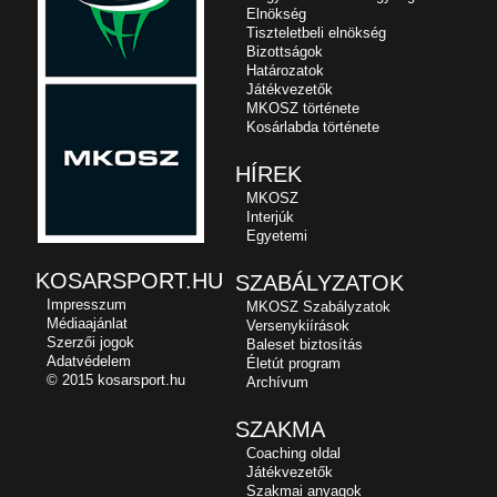
Elnökség
Tiszteletbeli elnökség
Bizottságok
Határozatok
Játékvezetők
MKOSZ története
Kosárlabda története
HÍREK
MKOSZ
Interjúk
Egyetemi
KOSARSPORT.HU
SZABÁLYZATOK
Impresszum
MKOSZ Szabályzatok
Médiaajánlat
Versenykiírások
Szerzői jogok
Baleset biztosítás
Adatvédelem
Életút program
© 2015 kosarsport.hu
Archívum
SZAKMA
Coaching oldal
Játékvezetők
Szakmai anyagok