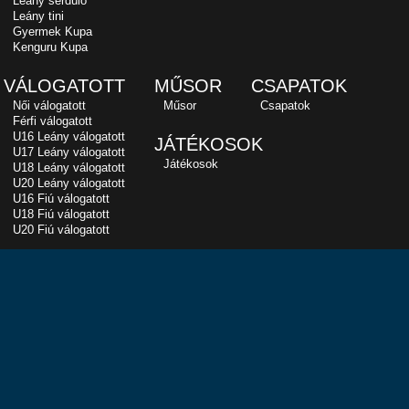
Leány serdülő
Leány tini
Gyermek Kupa
Kenguru Kupa
VÁLOGATOTT
MŰSOR
CSAPATOK
Női válogatott
Műsor
Csapatok
Férfi válogatott
U16 Leány válogatott
JÁTÉKOSOK
U17 Leány válogatott
Játékosok
U18 Leány válogatott
U20 Leány válogatott
U16 Fiú válogatott
U18 Fiú válogatott
U20 Fiú válogatott