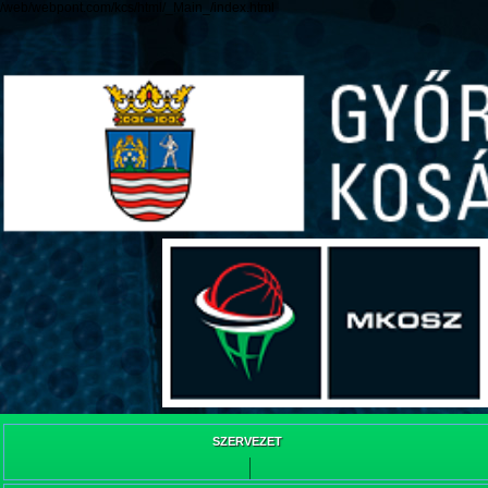
/web/webpont.com/kcs/html/_Main_/index.html
SZERVEZET