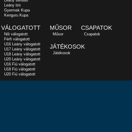
Leány serdülő
Leány tini
Gyermek Kupa
Kenguru Kupa
VÁLOGATOTT
MŰSOR
CSAPATOK
Női válogatott
Műsor
Csapatok
Férfi válogatott
U16 Leány válogatott
JÁTÉKOSOK
U17 Leány válogatott
Játékosok
U18 Leány válogatott
U20 Leány válogatott
U16 Fiú válogatott
U18 Fiú válogatott
U20 Fiú válogatott