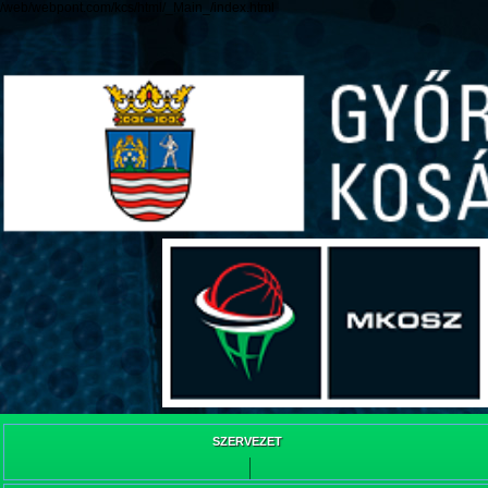
/web/webpont.com/kcs/html/_Main_/index.html
SZERVEZET