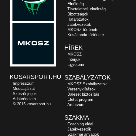
Elnökség
Tiszteletbeli elnökség
Bizottságok
Határozatok
Játékvezetők
MKOSZ története
Kosárlabda története
HÍREK
MKOSZ
Interjúk
Egyetemi
KOSARSPORT.HU
SZABÁLYZATOK
Impresszum
MKOSZ Szabályzatok
Médiaajánlat
Versenykiírások
Szerzői jogok
Baleset biztosítás
Adatvédelem
Életút program
© 2015 kosarsport.hu
Archívum
SZAKMA
Coaching oldal
Játékvezetők
Szakmai anyagok