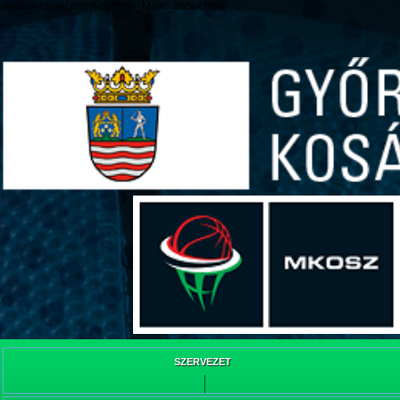
/web/webpont.com/kcs/html/_Main_/index.html
SZERVEZET