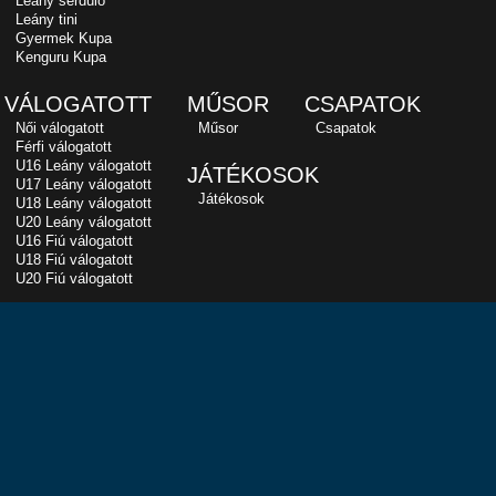
Leány serdülő
Leány tini
Gyermek Kupa
Kenguru Kupa
VÁLOGATOTT
MŰSOR
CSAPATOK
Női válogatott
Műsor
Csapatok
Férfi válogatott
U16 Leány válogatott
JÁTÉKOSOK
U17 Leány válogatott
Játékosok
U18 Leány válogatott
U20 Leány válogatott
U16 Fiú válogatott
U18 Fiú válogatott
U20 Fiú válogatott