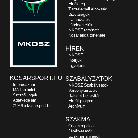
Elnökség
Tiszteletbeli elnökség
Bizottságok
Határozatok
Játékvezetők
MKOSZ története
Kosárlabda története
HÍREK
MKOSZ
Interjúk
Egyetemi
KOSARSPORT.HU
SZABÁLYZATOK
Impresszum
MKOSZ Szabályzatok
Médiaajánlat
Versenykiírások
Szerzői jogok
Baleset biztosítás
Adatvédelem
Életút program
© 2015 kosarsport.hu
Archívum
SZAKMA
Coaching oldal
Játékvezetők
Szakmai anyagok