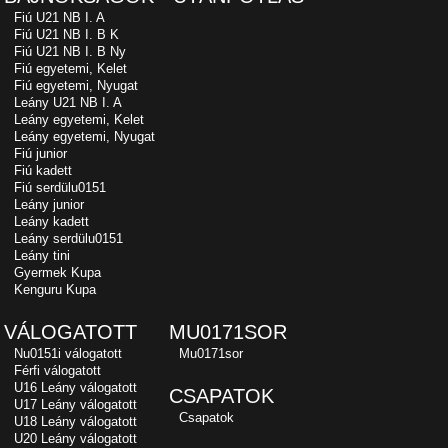
Fiú U21 NB I. A
Fiú U21 NB I. B K
Fiú U21 NB I. B Ny
Fiú egyetemi, Kelet
Fiú egyetemi, Nyugat
Leány U21 NB I. A
Leány egyetemi, Kelet
Leány egyetemi, Nyugat
Fiú junior
Fiú kadett
Fiú serdülu0151
Leány junior
Leány kadett
Leány serdülu0151
Leány tini
Gyermek Kupa
Kenguru Kupa
VÁLOGATOTT
MU0171SOR
Nu0151i válogatott
Mu0171sor
Férfi válogatott
U16 Leány válogatott
CSAPATOK
U17 Leány válogatott
Csapatok
U18 Leány válogatott
U20 Leány válogatott