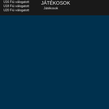
U16 Fiú válogatott
JÁTÉKOSOK
U18 Fiú válogatott
Játékosok
U20 Fiú válogatott