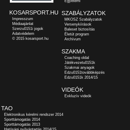
Egyetemi
KOSARSPORT.HU
SZABÁLYZATOK
Impresszum
MKOSZ Szabályzatok
Médiaajánlat
Versenykiírások
Szerzu0151i jogok
Baleset biztosítás
Adatvédelem
Életút program
© 2015 kosarsport.hu
Archívum
SZAKMA
Coaching oldal
Játékvezetu0151k
Szakmai anyagok
Edzu0151továbbképzés
Edzu0151k 2014/15
VIDEÓK
Exkluzív videók
TAO
Elektronikus kérelmi rendszer 2014
Sporttámogatás 2014
Sporttámogatás 2013
Hatósági nyílvántartás 2014/15