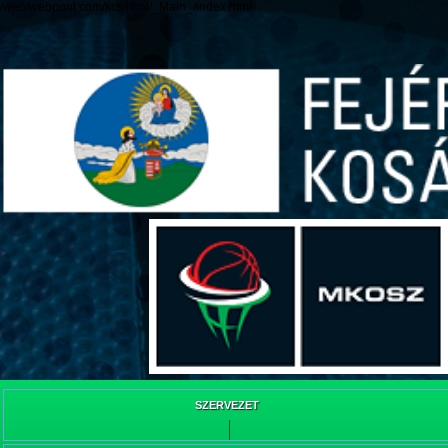
/web/webpont.com/kcs/html/_Main_/index.html
SZERVEZET