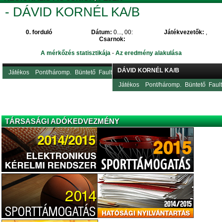
- DÁVID KORNÉL KA/B
0. forduló
Dátum:
0..., 00:
Játékvezetők:
,
Csarnok:
A mérkőzés statisztikája
-
Az eredmény alakulása
DÁVID KORNÉL KA/B
Játékos
Pont/háromp.
Büntető
Fault
Játékos
Pont/háromp.
Büntető
Fault
TÁRSASÁGI ADÓKEDVEZMÉNY