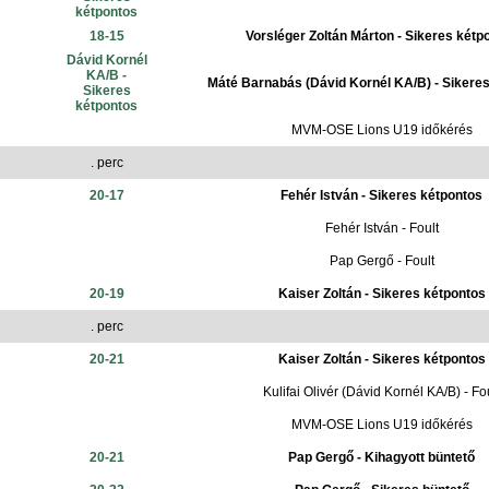
kétpontos
18-15
Vorsléger Zoltán Márton - Sikeres kétp
Dávid Kornél
KA/B -
Máté Barnabás (Dávid Kornél KA/B) - Sikere
Sikeres
kétpontos
MVM-OSE Lions U19 időkérés
. perc
20-17
Fehér István - Sikeres kétpontos
Fehér István - Foult
Pap Gergő - Foult
20-19
Kaiser Zoltán - Sikeres kétpontos
. perc
20-21
Kaiser Zoltán - Sikeres kétpontos
Kulifai Olivér (Dávid Kornél KA/B) - Fo
MVM-OSE Lions U19 időkérés
20-21
Pap Gergő - Kihagyott büntető