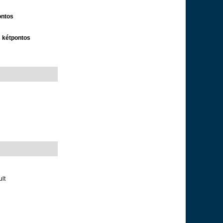
ontos
s kétpontos
ult