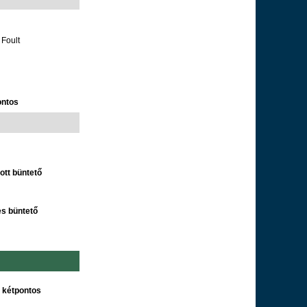
 Foult
ontos
ott büntető
es büntető
s kétpontos