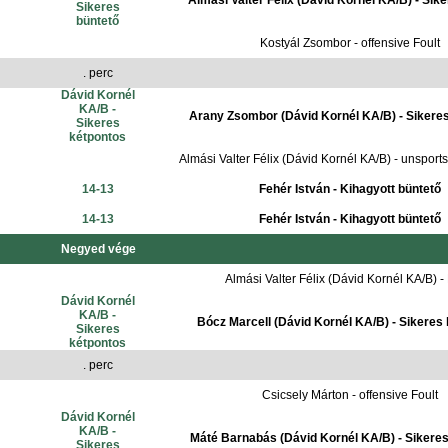
Almási Valter Félix (Dávid Kornél KA/B) - Sik
Sikeres
büntető
Kostyál Zsombor - offensive Foult
. perc
Dávid Kornél
KA/B -
Arany Zsombor (Dávid Kornél KA/B) - Sikere
Sikeres
kétpontos
Almási Valter Félix (Dávid Kornél KA/B) - unsport
14-13
Fehér István - Kihagyott büntető
14-13
Fehér István - Kihagyott büntető
Negyed vége
Almási Valter Félix (Dávid Kornél KA/B) - 
Dávid Kornél
KA/B -
Bócz Marcell (Dávid Kornél KA/B) - Sikeres
Sikeres
kétpontos
. perc
Csicsely Márton - offensive Foult
Dávid Kornél
KA/B -
Máté Barnabás (Dávid Kornél KA/B) - Sikere
Sikeres