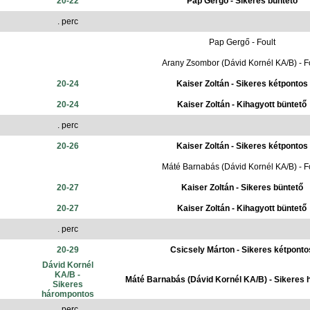
20-22
Pap Gergő - Sikeres büntető
. perc
Pap Gergő - Foult
Arany Zsombor (Dávid Kornél KA/B) - F
20-24
Kaiser Zoltán - Sikeres kétpontos
20-24
Kaiser Zoltán - Kihagyott büntető
. perc
20-26
Kaiser Zoltán - Sikeres kétpontos
Máté Barnabás (Dávid Kornél KA/B) - F
20-27
Kaiser Zoltán - Sikeres büntető
20-27
Kaiser Zoltán - Kihagyott büntető
. perc
20-29
Csicsely Márton - Sikeres kétponto
Dávid Kornél
KA/B -
Máté Barnabás (Dávid Kornél KA/B) - Sikeres
Sikeres
hárompontos
. perc