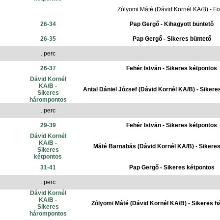
Zólyomi Máté (Dávid Kornél KA/B) - Fo
26-34
Pap Gergő - Kihagyott büntető
26-35
Pap Gergő - Sikeres büntető
. perc
26-37
Fehér István - Sikeres kétpontos
Dávid Kornél
KA/B -
Antal Dániel József (Dávid Kornél KA/B) - Siker
Sikeres
hárompontos
. perc
29-39
Fehér István - Sikeres kétpontos
Dávid Kornél
KA/B -
Máté Barnabás (Dávid Kornél KA/B) - Sikere
Sikeres
kétpontos
31-41
Pap Gergő - Sikeres kétpontos
. perc
Dávid Kornél
KA/B -
Zólyomi Máté (Dávid Kornél KA/B) - Sikeres 
Sikeres
hárompontos