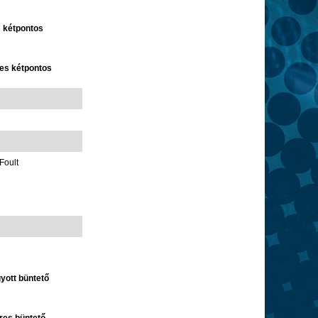
s kétpontos
res kétpontos
Foult
gyott büntető