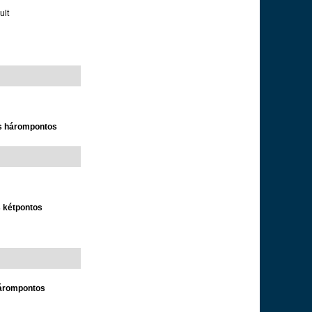
ult
es hárompontos
s kétpontos
hárompontos