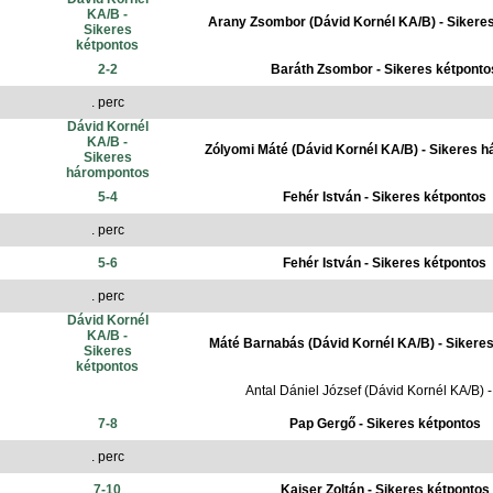
KA/B -
Arany Zsombor (Dávid Kornél KA/B) - Sikere
Sikeres
kétpontos
2-2
Baráth Zsombor - Sikeres kétponto
. perc
Dávid Kornél
KA/B -
Zólyomi Máté (Dávid Kornél KA/B) - Sikeres 
Sikeres
hárompontos
5-4
Fehér István - Sikeres kétpontos
. perc
5-6
Fehér István - Sikeres kétpontos
. perc
Dávid Kornél
KA/B -
Máté Barnabás (Dávid Kornél KA/B) - Sikere
Sikeres
kétpontos
Antal Dániel József (Dávid Kornél KA/B) -
7-8
Pap Gergő - Sikeres kétpontos
. perc
7-10
Kaiser Zoltán - Sikeres kétpontos