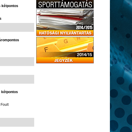
s kétpontos
s
hárompontos
s kétpontos
 Foult