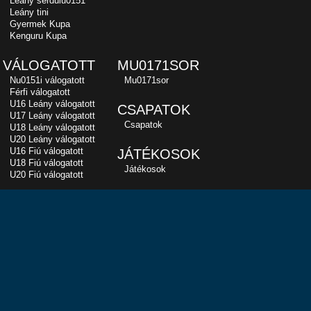
Leány serdülu0151
Leány tini
Gyermek Kupa
Kenguru Kupa
VÁLOGATOTT
MU0171SOR
Nu0151i válogatott
Mu0171sor
Férfi válogatott
U16 Leány válogatott
CSAPATOK
U17 Leány válogatott
Csapatok
U18 Leány válogatott
U20 Leány válogatott
U16 Fiú válogatott
JÁTÉKOSOK
U18 Fiú válogatott
Játékosok
U20 Fiú válogatott