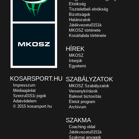
Elnökség
Tiszteletbeli elnökség
Bizottságok
Határozatok
Játékvezetu0151k
MKOSZ története
Kosárlabda története
HÍREK
MKOSZ
Interjúk
Egyetemi
KOSARSPORT.HU
SZABÁLYZATOK
Impresszum
MKOSZ Szabályzatok
Médiaajánlat
Versenykiírások
Szerzu0151i jogok
Baleset biztosítás
Adatvédelem
Életút program
© 2015 kosarsport.hu
Archívum
SZAKMA
Coaching oldal
Játékvezetu0151k
Szakmai anyagok