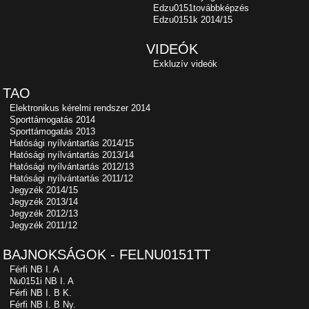
Edzu0151továbbképzés
Edzu0151k 2014/15
VIDEÓK
Exkluzív videók
TAO
Elektronikus kérelmi rendszer 2014
Sporttámogatás 2014
Sporttámogatás 2013
Hatósági nyílvántartás 2014/15
Hatósági nyílvántartás 2013/14
Hatósági nyílvántartás 2012/13
Hatósági nyílvántartás 2011/12
Jegyzék 2014/15
Jegyzék 2013/14
Jegyzék 2012/13
Jegyzék 2011/12
BAJNOKSÁGOK - FELNU0151TT
Férfi NB I. A
Nu0151i NB I. A
Férfi NB I. B K.
Férfi NB I. B Ny.