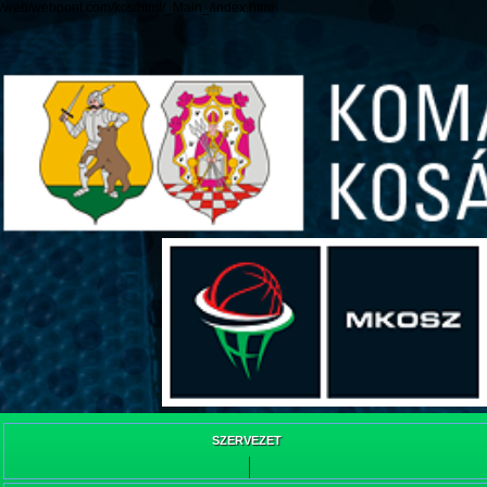
/web/webpont.com/kcs/html/_Main_/index.html
SZERVEZET