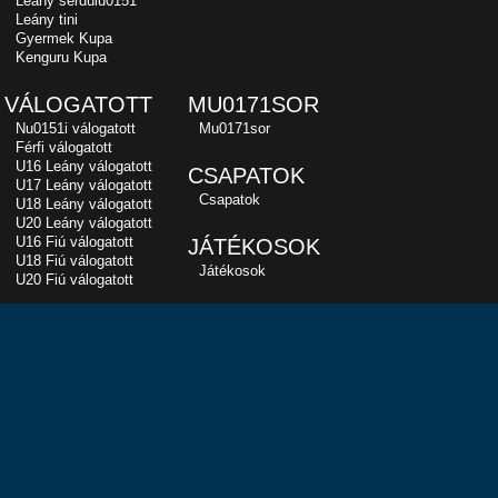
Leány serdülu0151
Leány tini
Gyermek Kupa
Kenguru Kupa
VÁLOGATOTT
MU0171SOR
Nu0151i válogatott
Mu0171sor
Férfi válogatott
U16 Leány válogatott
CSAPATOK
U17 Leány válogatott
Csapatok
U18 Leány válogatott
U20 Leány válogatott
U16 Fiú válogatott
JÁTÉKOSOK
U18 Fiú válogatott
Játékosok
U20 Fiú válogatott