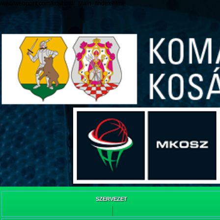
/web/webpont.com/kcs/html/_Main_/index.html
SZERVEZET