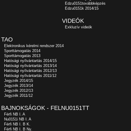
Edzu0151továbbképzés
Edzu0151k 2014/15
VIDEÓK
Exkluzív videók
TAO
Elektronikus kérelmi rendszer 2014
Sporttámogatás 2014
Sporttámogatás 2013
Hatósági nyílvántartás 2014/15
Hatósági nyílvántartás 2013/14
Hatósági nyílvántartás 2012/13
Hatósági nyílvántartás 2011/12
Jegyzék 2014/15
Jegyzék 2013/14
Jegyzék 2012/13
Jegyzék 2011/12
BAJNOKSÁGOK - FELNU0151TT
Férfi NB I. A
Nu0151i NB I. A
Férfi NB I. B K.
Férfi NB I. B Ny.