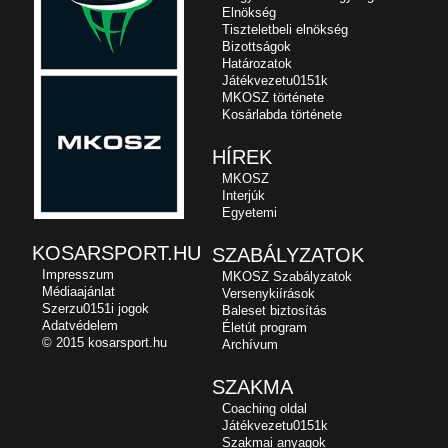
Elnökség
Tiszteletbeli elnökség
Bizottságok
Határozatok
Játékvezetu0151k
MKOSZ története
Kosárlabda története
HÍREK
MKOSZ
Interjúk
Egyetemi
KOSARSPORT.HU
SZABÁLYZATOK
Impresszum
MKOSZ Szabályzatok
Médiaajánlat
Versenykiírások
Szerzu0151i jogok
Baleset biztosítás
Adatvédelem
Életút program
© 2015 kosarsport.hu
Archívum
SZAKMA
Coaching oldal
Játékvezetu0151k
Szakmai anyagok