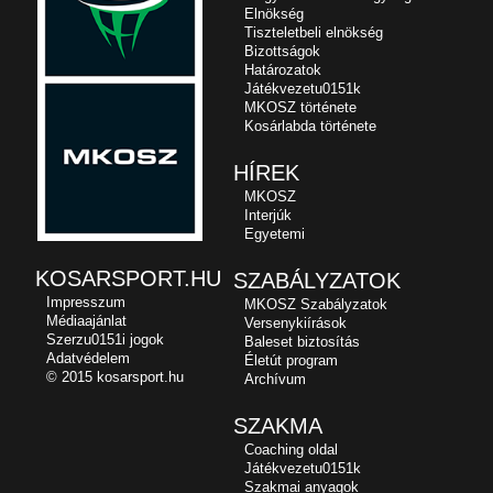
Elnökség
Tiszteletbeli elnökség
Bizottságok
Határozatok
Játékvezetu0151k
MKOSZ története
Kosárlabda története
HÍREK
MKOSZ
Interjúk
Egyetemi
KOSARSPORT.HU
SZABÁLYZATOK
Impresszum
MKOSZ Szabályzatok
Médiaajánlat
Versenykiírások
Szerzu0151i jogok
Baleset biztosítás
Adatvédelem
Életút program
© 2015 kosarsport.hu
Archívum
SZAKMA
Coaching oldal
Játékvezetu0151k
Szakmai anyagok