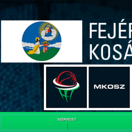
/web/webpont.com/kcs/html/_Main_/index.html
SZERVEZET