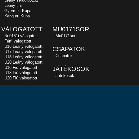
Leány serdülu0151
Leány tini
Gyermek Kupa
Kenguru Kupa
VÁLOGATOTT
MU0171SOR
Nu0151i válogatott
Mu0171sor
Férfi válogatott
U16 Leány válogatott
CSAPATOK
U17 Leány válogatott
Csapatok
U18 Leány válogatott
U20 Leány válogatott
U16 Fiú válogatott
JÁTÉKOSOK
U18 Fiú válogatott
Játékosok
U20 Fiú válogatott