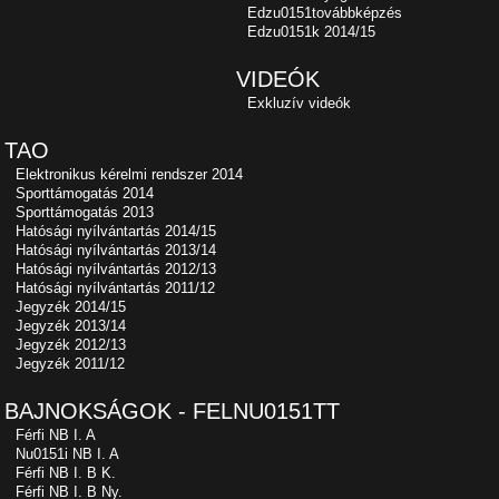
Edzu0151továbbképzés
Edzu0151k 2014/15
VIDEÓK
Exkluzív videók
TAO
Elektronikus kérelmi rendszer 2014
Sporttámogatás 2014
Sporttámogatás 2013
Hatósági nyílvántartás 2014/15
Hatósági nyílvántartás 2013/14
Hatósági nyílvántartás 2012/13
Hatósági nyílvántartás 2011/12
Jegyzék 2014/15
Jegyzék 2013/14
Jegyzék 2012/13
Jegyzék 2011/12
BAJNOKSÁGOK - FELNU0151TT
Férfi NB I. A
Nu0151i NB I. A
Férfi NB I. B K.
Férfi NB I. B Ny.