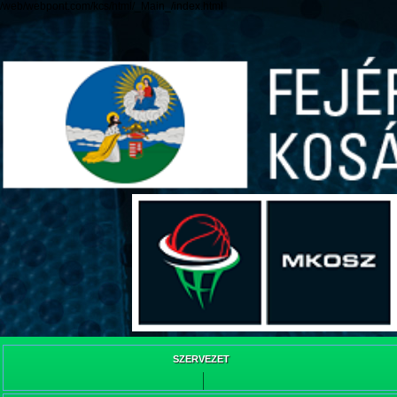
/web/webpont.com/kcs/html/_Main_/index.html
SZERVEZET