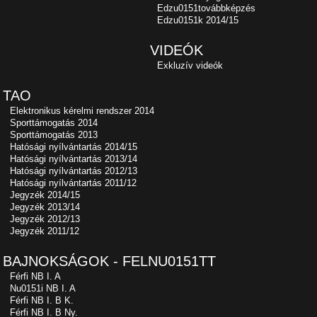
Edzu0151továbbképzés
Edzu0151k 2014/15
VIDEÓK
Exkluzív videók
TAO
Elektronikus kérelmi rendszer 2014
Sporttámogatás 2014
Sporttámogatás 2013
Hatósági nyílvántartás 2014/15
Hatósági nyílvántartás 2013/14
Hatósági nyílvántartás 2012/13
Hatósági nyílvántartás 2011/12
Jegyzék 2014/15
Jegyzék 2013/14
Jegyzék 2012/13
Jegyzék 2011/12
BAJNOKSÁGOK - FELNU0151TT
Férfi NB I. A
Nu0151i NB I. A
Férfi NB I. B K.
Férfi NB I. B Ny.