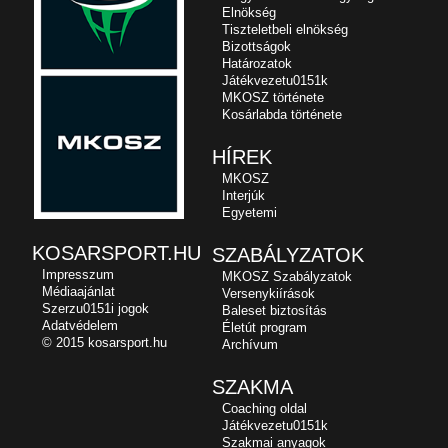
Elnökség
Tiszteletbeli elnökség
Bizottságok
Határozatok
Játékvezetu0151k
MKOSZ története
Kosárlabda története
HÍREK
MKOSZ
Interjúk
Egyetemi
KOSARSPORT.HU
SZABÁLYZATOK
Impresszum
MKOSZ Szabályzatok
Médiaajánlat
Versenykiírások
Szerzu0151i jogok
Baleset biztosítás
Adatvédelem
Életút program
© 2015 kosarsport.hu
Archívum
SZAKMA
Coaching oldal
Játékvezetu0151k
Szakmai anyagok