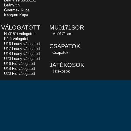
Leány serdülu0151
Leány tini
Gyermek Kupa
Kenguru Kupa
VÁLOGATOTT
MU0171SOR
Nu0151i válogatott
Mu0171sor
Férfi válogatott
U16 Leány válogatott
CSAPATOK
U17 Leány válogatott
Csapatok
U18 Leány válogatott
U20 Leány válogatott
U16 Fiú válogatott
JÁTÉKOSOK
U18 Fiú válogatott
Játékosok
U20 Fiú válogatott