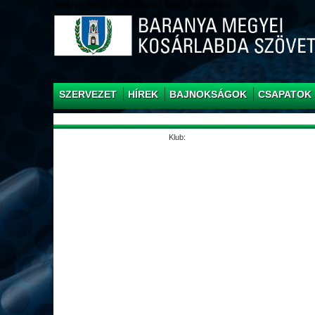
/web/webpont.com/kcs/html/_Main_/index.html
SZERVEZET
HÍREK
BAJNOKSÁGOK
CSAPATOK
Klub: