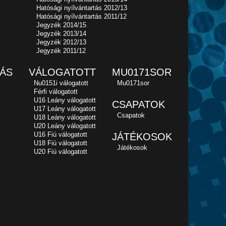
Hatósági nyílvántartás 2012/13
Hatósági nyílvántartás 2011/12
Jegyzék 2014/15
Jegyzék 2013/14
Jegyzék 2012/13
Jegyzék 2011/12
ÁS
VÁLOGATOTT
MU0171SOR
Nu0151i válogatott
Mu0171sor
Férfi válogatott
U16 Leány válogatott
CSAPATOK
U17 Leány válogatott
Csapatok
U18 Leány válogatott
U20 Leány válogatott
U16 Fiú válogatott
JÁTÉKOSOK
U18 Fiú válogatott
Játékosok
U20 Fiú válogatott