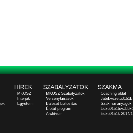
HÍREK
SZABÁLYZATOK
SZAKMA
MKOSZ
MKOSZ Szabályzatok
Coaching oldal
Interjúk
Versenykiírások
Játékvezetu0151k
gek
Egyetemi
Baleset biztosítás
Szakmai anyagok
Életút program
Edzu0151továbbk
Archívum
Edzu0151k 2014/1