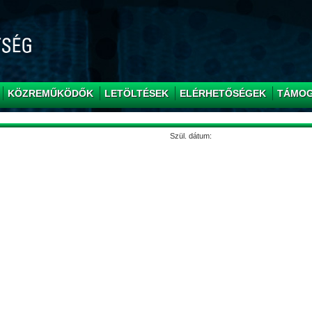
KÖZREMŰKÖDŐK
LETÖLTÉSEK
ELÉRHETŐSÉGEK
TÁMO
Szül. dátum: