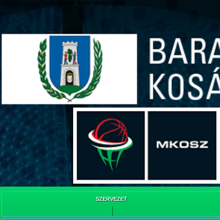
/web/webpont.com/kcs/html/_Main_/index.html
SZERVEZET