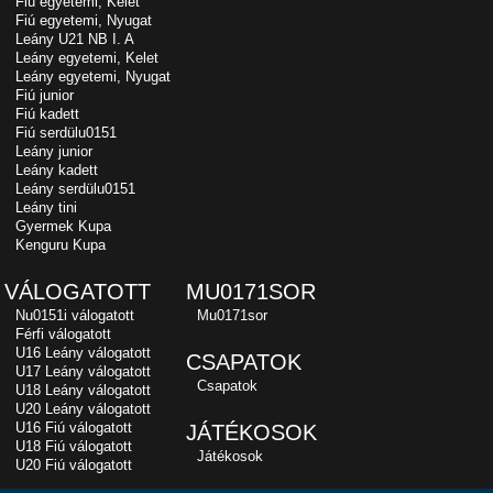
Fiú egyetemi, Kelet
Fiú egyetemi, Nyugat
Leány U21 NB I. A
Leány egyetemi, Kelet
Leány egyetemi, Nyugat
Fiú junior
Fiú kadett
Fiú serdülu0151
Leány junior
Leány kadett
Leány serdülu0151
Leány tini
Gyermek Kupa
Kenguru Kupa
VÁLOGATOTT
MU0171SOR
Nu0151i válogatott
Mu0171sor
Férfi válogatott
U16 Leány válogatott
CSAPATOK
U17 Leány válogatott
Csapatok
U18 Leány válogatott
U20 Leány válogatott
U16 Fiú válogatott
JÁTÉKOSOK
U18 Fiú válogatott
Játékosok
U20 Fiú válogatott