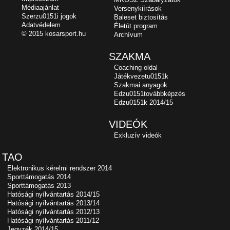
Médiaajánlat
Versenykiírások
Szerzu0151i jogok
Baleset biztosítás
Adatvédelem
Életút program
© 2015 kosarsport.hu
Archívum
SZAKMA
Coaching oldal
Játékvezetu0151k
Szakmai anyagok
Edzu0151továbbképzés
Edzu0151k 2014/15
VIDEÓK
Exkluzív videók
TAO
Elektronikus kérelmi rendszer 2014
Sporttámogatás 2014
Sporttámogatás 2013
Hatósági nyílvántartás 2014/15
Hatósági nyílvántartás 2013/14
Hatósági nyílvántartás 2012/13
Hatósági nyílvántartás 2011/12
Jegyzék 2014/15