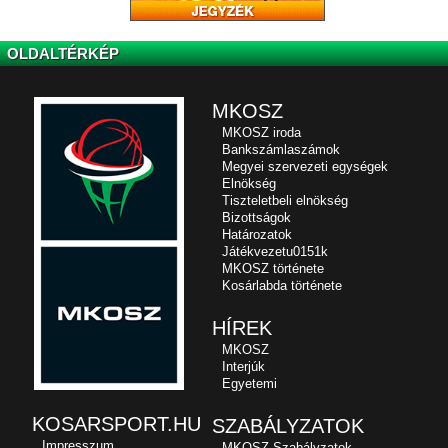
OLDALTÉRKÉP
MKOSZ
MKOSZ iroda
Bankszámlaszámok
Megyei szervezeti egységek
Elnökség
Tiszteletbeli elnökség
Bizottságok
Határozatok
Játékvezetu0151k
MKOSZ története
Kosárlabda története
HÍREK
MKOSZ
Interjúk
Egyetemi
KOSARSPORT.HU
SZABÁLYZATOK
Impresszum
MKOSZ Szabályzatok