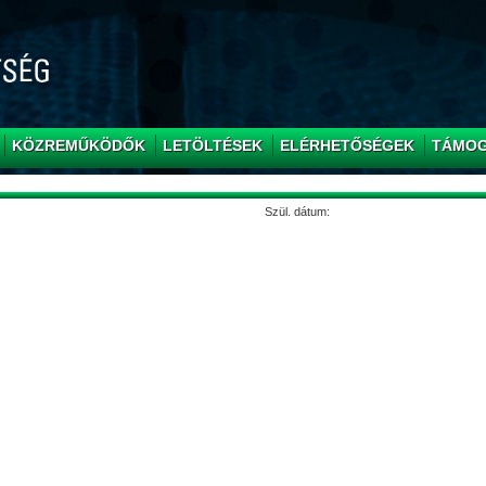
KÖZREMŰKÖDŐK
LETÖLTÉSEK
ELÉRHETŐSÉGEK
TÁMO
Szül. dátum: