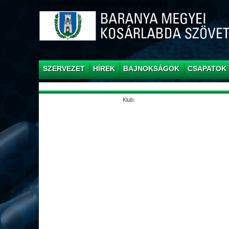
/web/webpont.com/kcs/html/_Main_/index.html
SZERVEZET
HÍREK
BAJNOKSÁGOK
CSAPATOK
Klub: