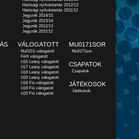
Hatósági nyílvántartás 2012/13
Hatósági nyílvántartás 2011/12
Jegyzék 2014/15
Jegyzék 2013/14
Jegyzék 2012/13
Jegyzék 2011/12
ÁS
VÁLOGATOTT
MU0171SOR
Nu0151i válogatott
Mu0171sor
Férfi válogatott
U16 Leány válogatott
CSAPATOK
U17 Leány válogatott
Csapatok
U18 Leány válogatott
U20 Leány válogatott
U16 Fiú válogatott
JÁTÉKOSOK
U18 Fiú válogatott
Játékosok
U20 Fiú válogatott