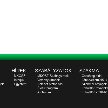
HÍREK
SZABÁLYZATOK
SZAKMA
MKOSZ
MKOSZ Szabályzatok
Coaching oldal
Interjúk
Versenykiírások
Játékvezetu0151k
gek
Egyetemi
Baleset biztosítás
Szakmai anyagok
Életút program
Edzu0151továbbk
Archívum
Edzu0151k 2014/1