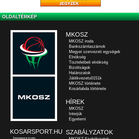
OLDALTÉRKÉP
MKOSZ
MKOSZ iroda
Bankszámlaszámok
Megyei szervezeti egységek
Elnökség
Tiszteletbeli elnökség
Bizottságok
Határozatok
Játékvezetu0151k
MKOSZ története
Kosárlabda története
HÍREK
MKOSZ
Interjúk
Egyetemi
KOSARSPORT.HU
SZABÁLYZATOK
Impresszum
MKOSZ Szabályzatok