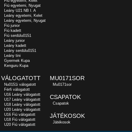
Fiú egyetemi, Kelet
Fiú egyetemi, Nyugat
Leány U21 NB I. A
Leány egyetemi, Kelet
Leány egyetemi, Nyugat
Fiú junior
Fiú kadett
Fiú serdülu0151
Leány junior
Leány kadett
Leány serdülu0151
Leány tini
Gyermek Kupa
Kenguru Kupa
VÁLOGATOTT
MU0171SOR
Nu0151i válogatott
Mu0171sor
Férfi válogatott
U16 Leány válogatott
CSAPATOK
U17 Leány válogatott
Csapatok
U18 Leány válogatott
U20 Leány válogatott
U16 Fiú válogatott
JÁTÉKOSOK
U18 Fiú válogatott
Játékosok
U20 Fiú válogatott