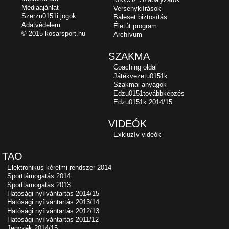
Médiaajánlat
Versenykiírások
Szerzu0151i jogok
Baleset biztosítás
Adatvédelem
Életút program
© 2015 kosarsport.hu
Archívum
SZAKMA
Coaching oldal
Játékvezetu0151k
Szakmai anyagok
Edzu0151továbbképzés
Edzu0151k 2014/15
VIDEÓK
Exkluzív videók
TAO
Elektronikus kérelmi rendszer 2014
Sporttámogatás 2014
Sporttámogatás 2013
Hatósági nyílvántartás 2014/15
Hatósági nyílvántartás 2013/14
Hatósági nyílvántartás 2012/13
Hatósági nyílvántartás 2011/12
Jegyzék 2014/15