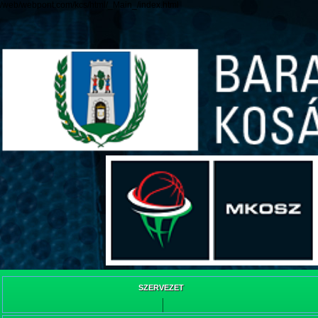
/web/webpont.com/kcs/html/_Main_/index.html
SZERVEZET