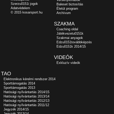
Szerzu0151i jogok
Baleset biztosítás
Adatvédelem
Életút program
© 2015 kosarsport.hu
Archívum
SZAKMA
Coaching oldal
Játékvezetu0151k
Szakmai anyagok
Edzu0151továbbképzés
Edzu0151k 2014/15
VIDEÓK
Exkluzív videók
TAO
Elektronikus kérelmi rendszer 2014
Sporttámogatás 2014
Sporttámogatás 2013
Hatósági nyílvántartás 2014/15
Hatósági nyílvántartás 2013/14
Hatósági nyílvántartás 2012/13
Hatósági nyílvántartás 2011/12
Jegyzék 2014/15
Jegyzék 2013/14