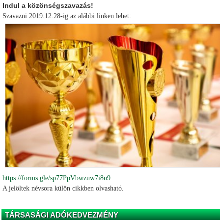
Indul a közönségszavazás!
Szavazni 2019.12.28-ig az alábbi linken lehet:
https://forms.gle/sp77PpVbwzuw7i8u9
A jelöltek névsora külön cikkben olvasható.
TÁRSASÁGI ADÓKEDVEZMÉNY