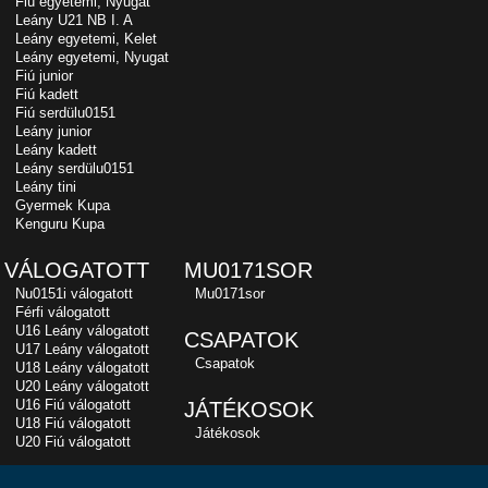
Fiú egyetemi, Nyugat
Leány U21 NB I. A
Leány egyetemi, Kelet
Leány egyetemi, Nyugat
Fiú junior
Fiú kadett
Fiú serdülu0151
Leány junior
Leány kadett
Leány serdülu0151
Leány tini
Gyermek Kupa
Kenguru Kupa
VÁLOGATOTT
MU0171SOR
Nu0151i válogatott
Mu0171sor
Férfi válogatott
U16 Leány válogatott
CSAPATOK
U17 Leány válogatott
Csapatok
U18 Leány válogatott
U20 Leány válogatott
U16 Fiú válogatott
JÁTÉKOSOK
U18 Fiú válogatott
Játékosok
U20 Fiú válogatott