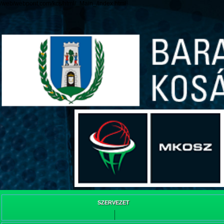
/web/webpont.com/kcs/html/_Main_/index.html
SZERVEZET