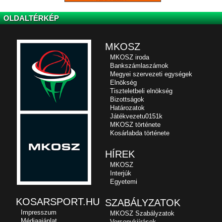
OLDALTÉRKÉP
MKOSZ
MKOSZ iroda
Bankszámlaszámok
Megyei szervezeti egységek
Elnökség
Tiszteletbeli elnökség
Bizottságok
Határozatok
Játékvezetu0151k
MKOSZ története
Kosárlabda története
HÍREK
MKOSZ
Interjúk
Egyetemi
KOSARSPORT.HU
SZABÁLYZATOK
Impresszum
MKOSZ Szabályzatok
Médiaajánlat
Versenykiírások